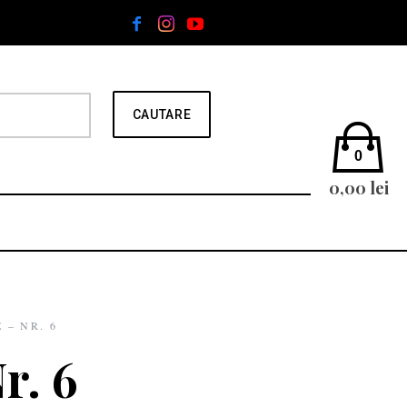
0
0,00
lei
– NR. 6
r. 6