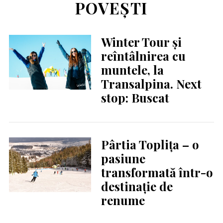
POVEȘTI
Winter Tour și
reîntâlnirea cu
muntele, la
Transalpina. Next
stop: Buscat
Pârtia Toplița – o
pasiune
transformată într-o
destinație de
renume