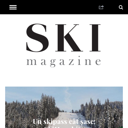
Un skipass cât șase: