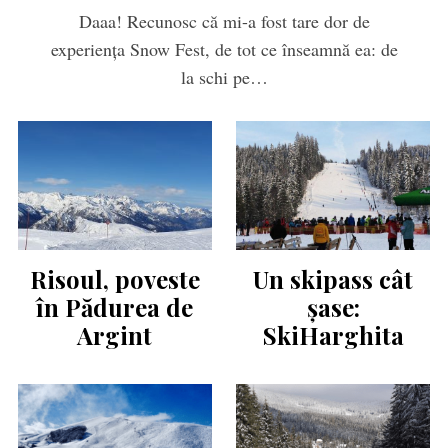
Daaa! Recunosc că mi-a fost tare dor de
experiența Snow Fest, de tot ce înseamnă ea: de
la schi pe…
Risoul, poveste
Un skipass cât
în Pădurea de
șase:
Argint
SkiHarghita