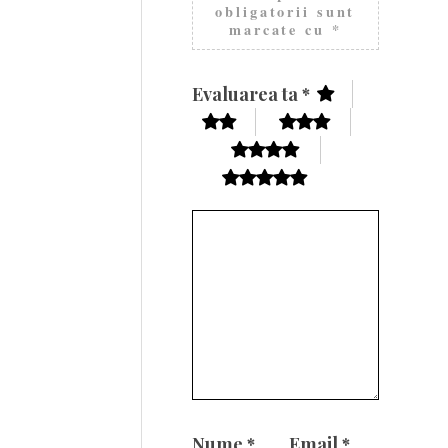
obligatorii sunt
marcate cu
*
Evaluarea ta
*
Nume
*
Email
*