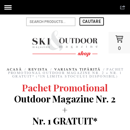
0
ACASĂ
/
REVISTA
/
VARIANTA TIPĂRITĂ
/ PACHET
PROMOTIONAL OUTDOOR MAGAZINE NR. 2 + NR. 1
GRATUIT* (*IN LIMITA STOCULUI DISPONIBIL)
Pachet Promotional
Outdoor Magazine Nr. 2
+
Nr. 1 GRATUIT*