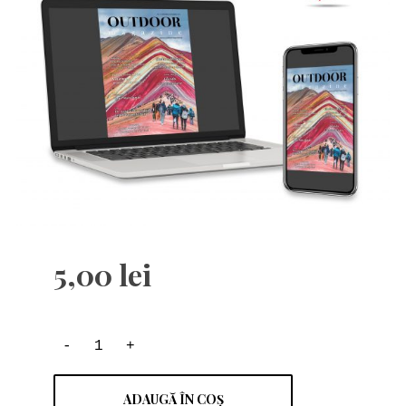
5,00
lei
ADAUGĂ ÎN COȘ