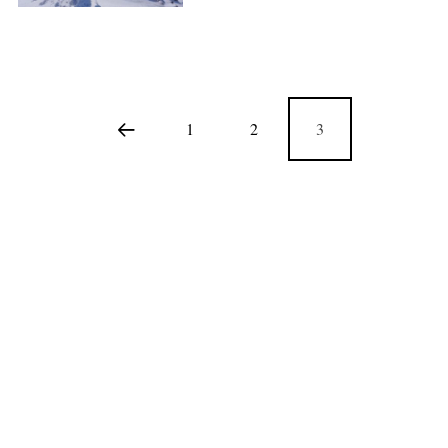
1
2
3
COPYRIGHT © 2020 SKI & OUTDOOR MEDIA SRL.
MEDIA KIT
.
MENIU