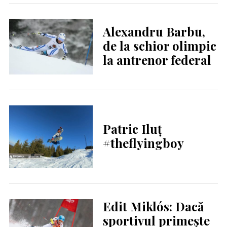
Alexandru Barbu,
de la schior olimpic
la antrenor federal
Patric Iluț
#theflyingboy
Edit Miklós: Dacă
sportivul primește