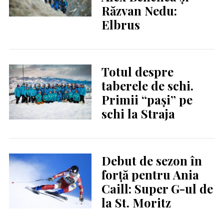
Răzvan Nedu:
Elbrus
Totul despre
taberele de schi.
Primii “pași” pe
schi la Straja
Debut de sezon în
forță pentru Ania
Caill: Super G-ul de
la St. Moritz