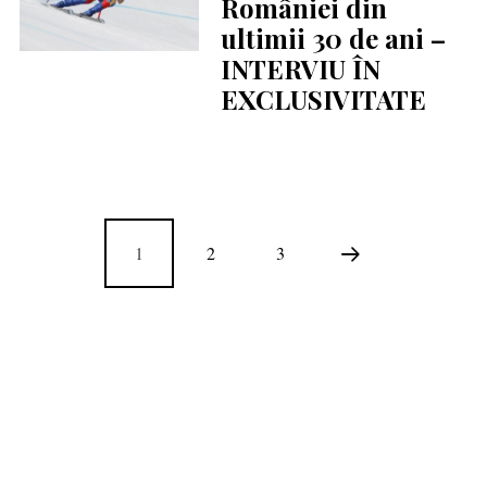
României din
ultimii 30 de ani –
INTERVIU ÎN
EXCLUSIVITATE
1
2
3
COPYRIGHT © 2020 SKI & OUTDOOR MEDIA SRL.
MEDIA KIT
.
MENIU