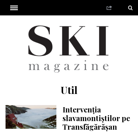
Util
Intervenţia
slavamontiştilor pe
Transfăgărăşan