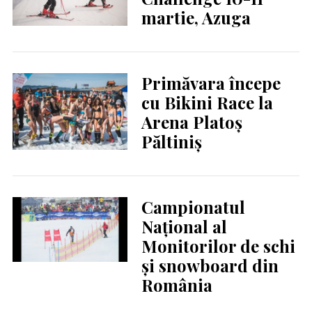
martie, Azuga
Primăvara începe
cu Bikini Race la
Arena Platoș
Păltiniș
Campionatul
Național al
Monitorilor de schi
și snowboard din
România