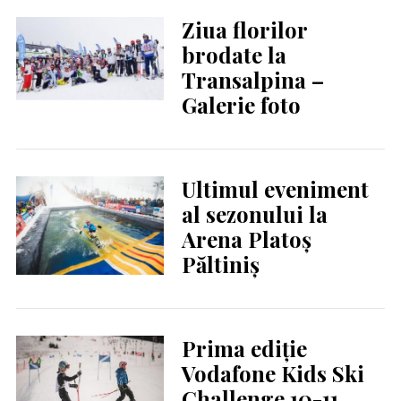
Ziua florilor
brodate la
Transalpina –
Galerie foto
Ultimul eveniment
al sezonului la
Arena Platoș
Păltiniș
Prima ediție
Vodafone Kids Ski
Challenge 10-11