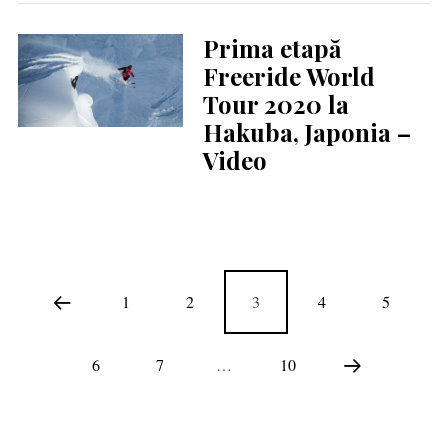
Prima etapă
Freeride World
Tour 2020 la
Hakuba, Japonia –
Video
1
2
3
4
5
6
7
…
10