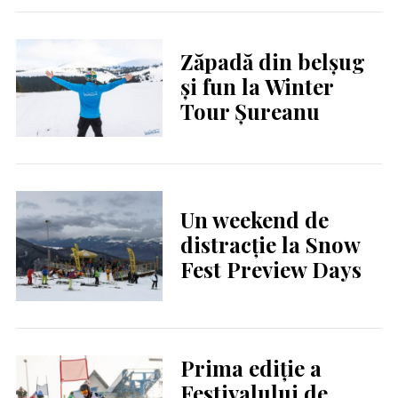
Zăpadă din belșug
și fun la Winter
Tour Șureanu
Un weekend de
distracție la Snow
Fest Preview Days
Prima ediție a
Festivalului de