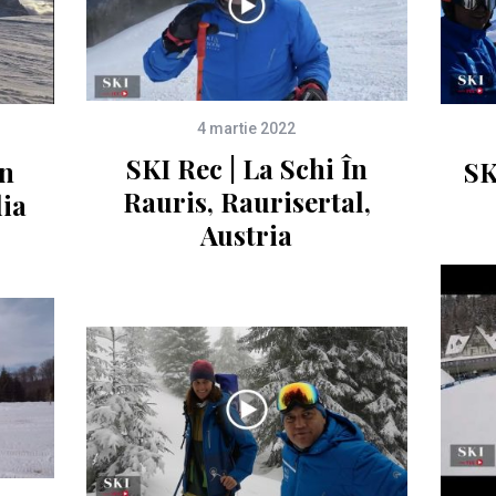
4 martie 2022
SKI Rec | La Schi În
În
SK
Rauris, Raurisertal,
lia
Austria