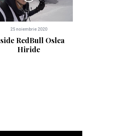
25 noiembrie 2020
nside RedBull Oslea
Hiride