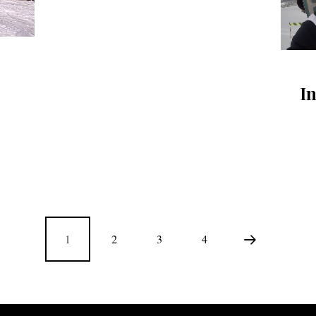
I
1
2
3
4