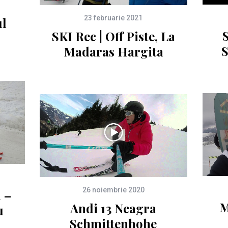
23 februarie 2021
ul
SKI Rec | Off Piste, La
S
Madaras Hargita
26 noiembrie 2020
l –
M
Andi 13 Neagra
u
Schmittenhohe