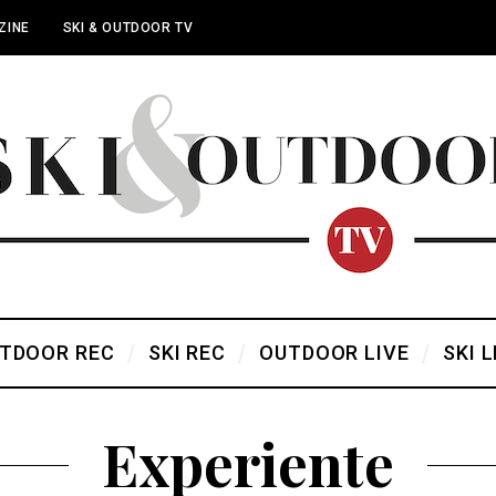
ZINE
SKI & OUTDOOR TV
TDOOR REC
SKI REC
OUTDOOR LIVE
SKI L
Experiente