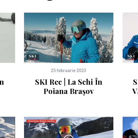
25 februarie 2023
În
SKI Rec | La Schi În
S
Poiana Brașov
V