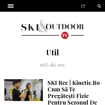
Util
util-ski-rec
SKI Rec | Kinetic.ro
Cum Să Te
Pregătești Fizic
Pentru Sezonul De