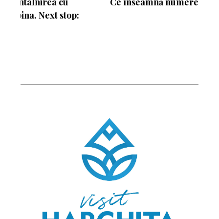
Ce înseamnă numerele de pe schiuri
: