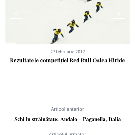
27 februarie 2017
Rezultatele competiției Red Bull Oslea Hiride
C
Articol anterior
Schi în străinătate: Andalo – Paganella, Italia
Articolul următor