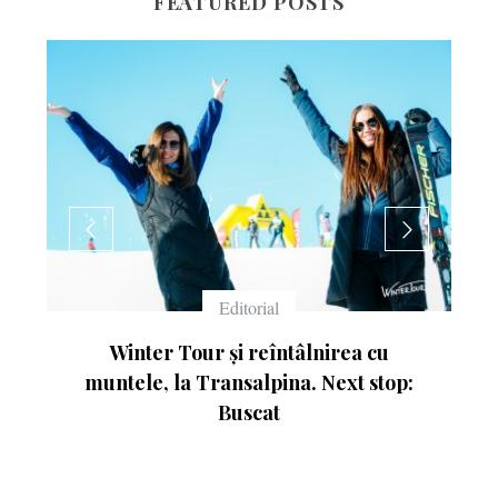
FEATURED POSTS
Echipament
ea cu
Ce înseamnă numerele de pe schiuri
t stop: