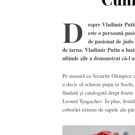
D
espre Vladimir Putin
este o persoană pasi
de pasionat de judo ş
de iarna. Vladimir Putin a luat 
ultimle zile a demonstrat că-l a
Pe masură ce Jocurile Olimpice d
a decis să schieze puţin la Sochi
lăudată şi catalogată drept foarte 
Casc
Leonid Tyagachev. În plus, fostu
coborâri extrem de rapide ale pârt