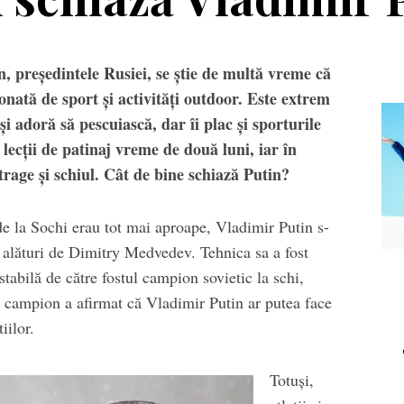
, preşedintele Rusiei, se ştie de multă vreme că
onată de sport şi activităţi outdoor. Este extrem
i adoră să pescuiască, dar îi plac şi sporturile
lecţii de patinaj vreme de două luni, iar în
trage şi schiul. Cât de bine schiază Putin?
e la Sochi erau tot mai aproape, Vladimir Putin s-
Echipament
Editorial
, alături de Dimitry Medvedev. Tehnica sa a fost
stabilă de către fostul campion sovietic la schi,
a Salomon Pioneer
Winter Tour și
l campion a afirmat că Vladimir Putin ar putea face
Visor
reîntâlnirea cu
iilor.
muntele, la
Transalpina. Next stop:
Buscat
Totuşi,