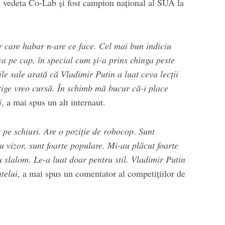
d, vedeta Co-Lab şi fost campion naţional al SUA la
r care habar n-are ce face. Cel mai bun indiciu
ca pe cap, în special cum şi-a prins chinga peste
le sale arată că Vladimir Putin a luat ceva lecţii
tige vreo cursă. În schimb mă bucur că-i place
i
, a mai spus un alt internaut.
s pe schiuri. Are o poziţie de robocop. Sunt
u vizor, sunt foarte populare. Mi-au plăcut foarte
u slalom. Le-a luat doar pentru stil. Vladimir Putin
telui
, a mai spus un comentator al competiţiilor de