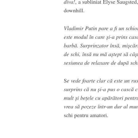
diva!
, a subliniat Elyse Saugste
downhill.
Vladimir Putin pare a fi un schio
este modul în care şi-a prins cas
barbă. Surprinzator însă, mişcări
de schi, însă nu mă aştept să câş
sesiunea de relaxare de după sch
S
e vede foarte clar că este un ru
surprins că nu şi-a pus o cască c
mult şi beţele cu apărători pentr
vrea să pozeze într-un dur al mun
schi pentru amatori.