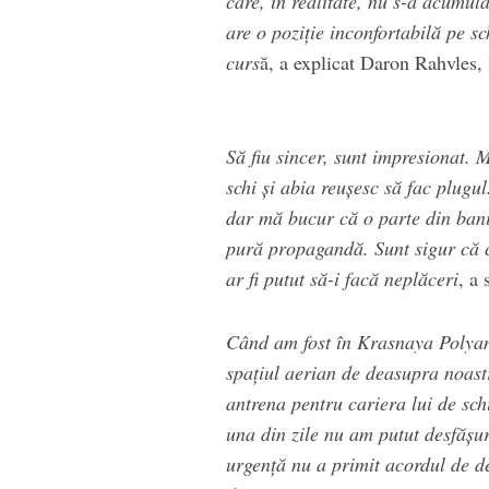
care, în realitate, nu s-a acumul
are o poziţie inconfortabilă pe s
curs
ă, a explicat Daron Rahvles,
Să fiu sincer, sunt impresionat. M
schi şi abia reuşesc să fac plugu
dar mă bucur că o parte din banii
pură propagandă. Sunt sigur că ce
ar fi putut să-i facă neplăceri
, a
Când am fost în Krasnaya Polyan
spaţiul aerian de deasupra noastr
antrena pentru cariera lui de sch
una din zile nu am putut desfăşu
urgenţă nu a primit acordul de d