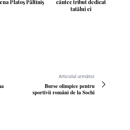
ena Platoș Păltiniș
cântec tribut dedicat
tatălui ei
Articolul următor
na
Burse olimpice pentru
sportivii români de la Sochi