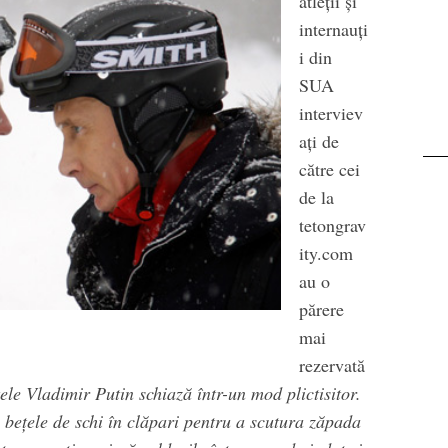
atleţii şi
internauţi
i din
SUA
interviev
aţi de
către cei
de la
tetongrav
ity.com
au o
părere
mai
rezervată
ele Vladimir Putin schiază într-un mod plictisitor.
 beţele de schi în clăpari pentru a scutura zăpada