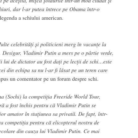
at pe aceştia, mişcă şoldurile într-un mod ciudat şi
chiuri, dar l-ar putea întrece pe Obama într-o
 legenda a schiului american.
ulte celebrităţi şi politicieni merg în vacanţe la
l. Desigur, Vladimir Putin a mers pe o pârtie verde,
 lui de dictator au fost daţi pe lecţii de schi…este
i din echipa sa nu l-ar fi lăsat pe un teren care
 spus un comentator pe un forum despre schi.
a (Sochi) la competiţia Freeride World Tour,
ă a fost închis pentru că Vladimir Putin se
ior amator în staţiunea sa privată. De fapt, într-
ra competiţia pentru că elicopterul nostru de
ecolare din cauza lui Vladimir Putin. Ce mai