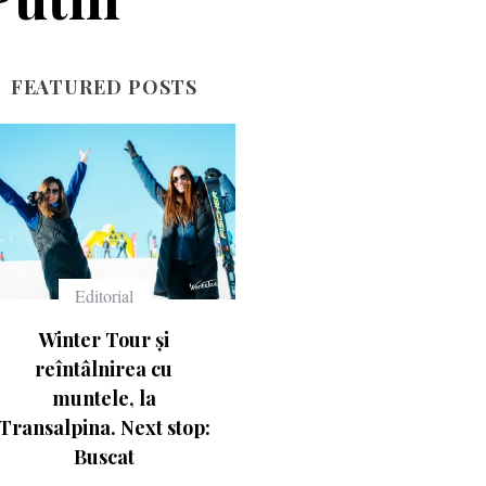
FEATURED POSTS
Echipament
Echipament
Ce înseamnă numerele
Casca Salomon Pioneer
de pe schiuri
Visor