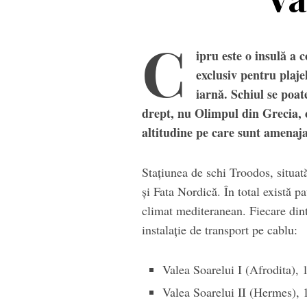
C
ipru este o insulă a 
exclusiv pentru plajel
iarnă. Schiul se poat
drept, nu Olimpul din Grecia,
altitudine pe care sunt amenajat
Stațiunea de schi Troodos, situa
și Fata Nordică. În total există p
climat mediteranean. Fiecare dint
instalație de transport pe cablu:
Valea Soarelui I (Afrodita), 
Valea Soarelui II (Hermes), 