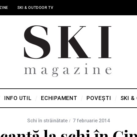
ZINE
SKI & OUTDOOR TV
INFO UTIL
ECHIPAMENT
POVEȘTI
SKI &
Schi în străinătate
7 februarie 2014
canță la schi în Ci