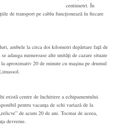
centimetri. În
țiile de transport pe cablu funcționează în fiecare
uri, ambele la circa doi kilometri depărtare față de
a se adauga numeroase alte unități de cazare situate
nd la aproximativ 20 de minute cu mașina pe drumul
 Limassol.
hi există centre de închiriere a echipamentului.
ponibil pentru vacanța de schi variază de la
„relicve” de acum 20 de ani. Tocmai de aceea,
eața devreme.