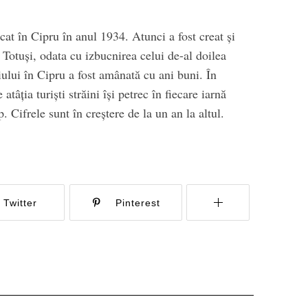
icat în Cipru în anul 1934. Atunci a fost creat și
Totuși, odata cu izbucnirea celui de-al doilea
ului în Cipru a fost amânată cu ani buni. În
 atâția turiști străini își petrec în fiecare iarnă
Cifrele sunt în creștere de la un an la altul.
Twitter
Pinterest