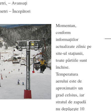
etri, – Avansați
etri – Începători
Momentan,
conform
informațiilor
actualizate zilnic pe
site-ul stațiunii,
toate pârtiile sunt
închise.
Temperatura
aerului este de
aproximativ un
grad celsius, iar
stratul de zapadă
nu depășește 10