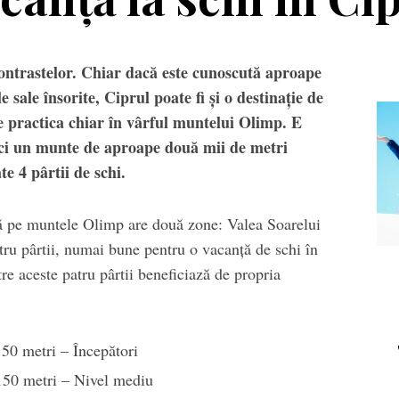
contrastelor. Chiar dacă este cunoscută aproape
e sale însorite, Ciprul poate fi și o destinație de
e practica chiar în vârful muntelui Olimp. E
 ci un munte de aproape două mii de metri
e 4 pârtii de schi.
tă pe muntele Olimp are două zone: Valea Soarelui
Echipament
Editorial
atru pârtii, numai bune pentru o vacanță de schi în
re aceste patru pârtii beneficiază de propria
Casca Salomon Pioneer
Winter Tour și
Visor
reîntâlnirea cu
muntele, la
150 metri – Începători
Transalpina. Next st
Buscat
150 metri – Nivel mediu