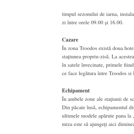
timpul sezonului de iarna, instala
zi între orele 09.00 și 16.00.
Cazare
În zona Troodos există doua hotel
stațiunea propriu-zisă. La aceste
în satele învecinate, primele fii
ce face legătura între Troodos si
Echipament
În ambele zone ale stațiunii de sc
Din păcate însă, echipamentul dis
ultimele modele apărute pana la 
miza este să ajungeți aici dimin