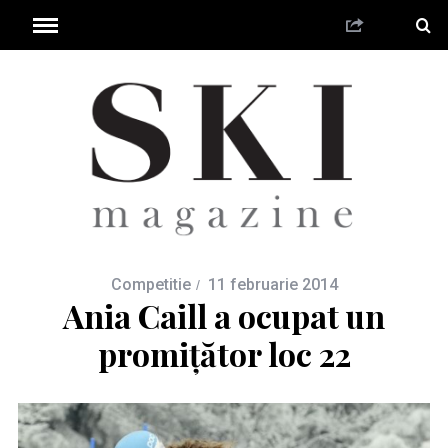
Competitie
11 februarie 2014
Ania Caill a ocupat un
promiţător loc 22