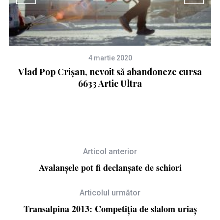
4 martie 2020
l
Vlad Pop Crișan, nevoit să abandoneze cursa
D
6633 Artic Ultra
Articol anterior
Avalanşele pot fi declanşate de schiori
Articolul următor
Transalpina 2013: Competiţia de slalom uriaş