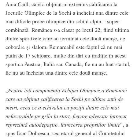
Ania Caill, care a obţinut in extremis calificarea la
Jocurile Olimpice de la Sochi a încheiat una dintre cele
mai dificile probe olimpice din schiul alpin – super-
combinată. Românca s-a clasat pe locul 22, fiind ultima
dintre sportivele care au terminat cele două manşe, de
coborâre şi slalom. Remarcabil este faptul că nu mai
puţin de 17 schioare, multe din ţări cu tradiţie în acest
sport ca Austria, Italia sau Canada, fie nu au luat startul,
fie nu au încheiat una dintre cele două manşe.
„
Pentru toţi componenţii Echipei Olimpice a României
care au obţinut calificarea la Sochi pe ultima sută de
metri, ceea ce a echivalat cu poziţii dintre cele mai
nefavorabile pe grila la start, fiecare adversar întrecut
reprezintă autodepaşire, întrecerea propriilor limite
”, a
spus Ioan Dobrescu, secretarul general al Comitetului