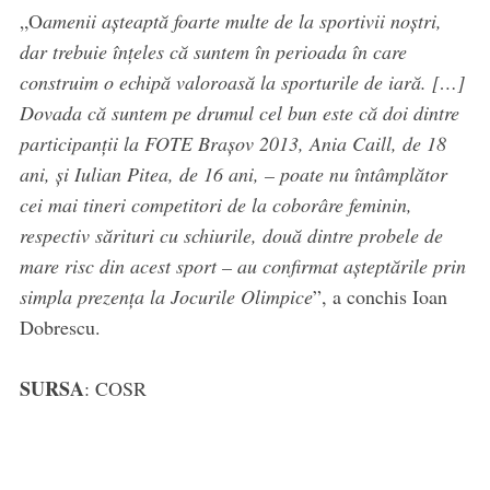
„O
amenii aşteaptă foarte multe de la sportivii noştri,
dar trebuie înţeles că suntem în perioada în care
construim o echipă valoroasă la sporturile de iară. […]
Dovada că suntem pe drumul cel bun este că doi dintre
participanţii la FOTE Braşov 2013, Ania Caill, de 18
ani, şi Iulian Pitea, de 16 ani, – poate nu întâmplător
cei mai tineri competitori de la coborâre feminin,
respectiv sărituri cu schiurile, două dintre probele de
mare risc din acest sport – au confirmat aşteptările prin
simpla prezenţa la Jocurile Olimpice
”, a conchis Ioan
Dobrescu.
SURSA
: COSR