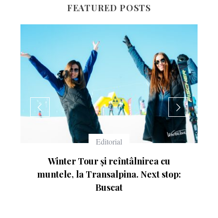
FEATURED POSTS
Echipament
tâlnirea cu
Ce înseamnă numerele de pe sch
a. Next stop: