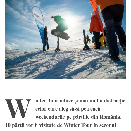
W
inter Tour aduce și mai multă distracție
celor care aleg să-și petreacă
weekendurile pe pârtiile din România.
10 pârtii vor fi vizitate de Winter Tour în sezonul