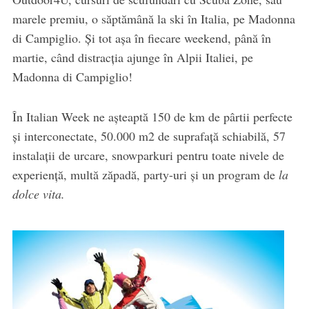
marele premiu, o săptămână la ski în Italia, pe Madonna
di Campiglio. Și tot așa în fiecare weekend, până în
martie, când distracția​ ajunge în Alpii Italiei​, pe
Madonna di Campiglio​!
În Italian Week ne așteaptă ​150 de km de pârtii perfecte
și interconectate,​ 50.000 m2 de suprafață schiabilă, 57
instalații de urcare, snowparkuri pentru toate nivele de
experiență, mult​ă zăpadă,​ party-uri și un program de
​​la
dolce vita.​