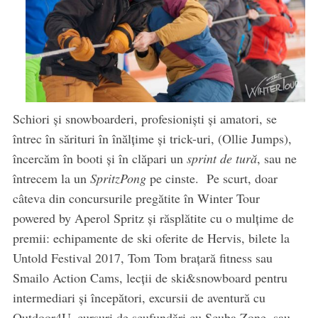
Schiori și snowboarderi, profesioniști și amatori, se
întrec în sărituri în înălțime și trick-uri, (Ollie Jumps),
încercăm în booti și în clăpari un
sprint de tură
, sau ne
întrecem la un
SpritzPong
pe cinste. Pe scurt, doar
câteva din concursurile pregătite în Winter Tour
powered by Aperol Spritz și răsplătite cu o mulțime de
premii: echipamente de ski oferite de Hervis, bilete la
Untold Festival 2017, Tom Tom brațară fitness sau
Smailo Action Cams, lecții de ski&snowboard pentru
intermediari și începători, excursii de aventură cu
Outdoor4U, cursuri de scufundări cu Scuba Zone, sau