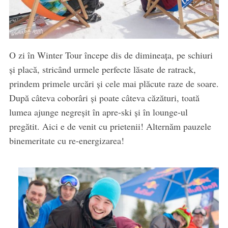
O zi în Winter Tour începe dis de dimineața, pe schiuri
și placă, stricând urmele perfecte lăsate de ratrack,
prindem primele urcări și cele mai plăcute raze de soare.
După câteva coborâri și poate câteva căzături, toată
lumea ajunge negreșit în apre-ski și în lounge-ul
pregătit. Aici e de venit cu prietenii! Alternăm pauzele
binemeritate cu re-energizarea!