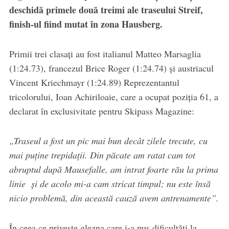
deschidă primele două treimi ale traseului Streif,
finish-ul fiind mutat în zona Hausberg.
Primii trei clasați au fost italianul Matteo Marsaglia
(1:24.73), francezul Brice Roger (1:24.74) și austriacul
Vincent Kriechmayr (1:24.89) Reprezentantul
tricolorului, Ioan Achiriloaie, care a ocupat poziția 61, a
declarat în exclusivitate pentru Skipass Magazine:
„Traseul a fost un pic mai bun decât zilele trecute, cu
mai puține trepidații. Din păcate am ratat cam tot
abruptul după Mausefalle, am intrat foarte rău la prima
linie și de acolo mi-a cam stricat timpul; nu este însă
nicio problemă, din această cauză avem antrenamente”.
În ceea ce privește glezna care i-a pus dificultăți la