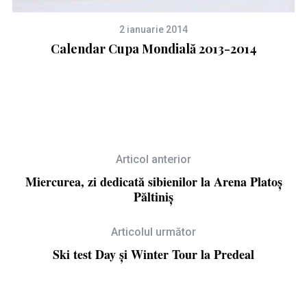
2 ianuarie 2014
Calendar Cupa Mondială 2013-2014
M
Articol anterior
Miercurea, zi dedicată sibienilor la Arena Platoș
Păltiniș
Articolul următor
Ski test Day și Winter Tour la Predeal