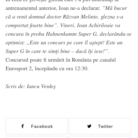
antrenamentul anterior, Ioan ne-a declarat:
”Mă bucur
că a venit domnul doctor Răzvan Melinte, glezna s-a
comportat foarte bine”.
Vineri, Ioan Achiriloaie va
concura în proba Hahnenkamm Super G, declarându-se
optimist: „Este un concurs pe care îl aștept! Este un
Super G în care te simți bine – dacă îți iese!”
.
Concursul poate fi urmărit în România pe canalul
Eurosport 2, începându cu ora 12:30.
Scris de: Iancu Verdeș
Facebook
Twitter