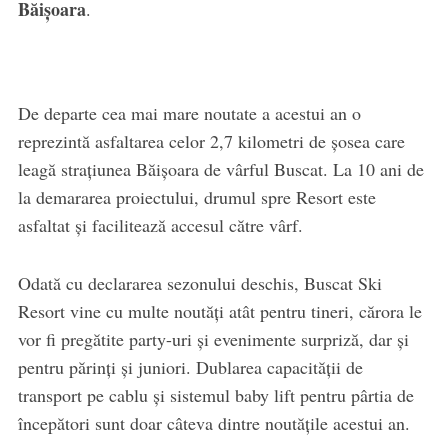
Băișoara
.
De departe cea mai mare noutate a acestui an o
reprezintă asfaltarea celor 2,7 kilometri de șosea care
leagă strațiunea Băișoara de vârful Buscat. La 10 ani de
la demararea proiectului, drumul spre Resort este
asfaltat și facilitează accesul către vârf.
Odată cu declararea sezonului deschis, Buscat Ski
Resort vine cu multe noutăți atât pentru tineri, cărora le
vor fi pregătite party-uri și evenimente surpriză, dar și
pentru părinți și juniori. Dublarea capacității de
transport pe cablu și sistemul baby lift pentru pârtia de
începători sunt doar câteva dintre noutățile acestui an.