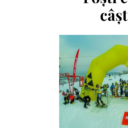
câșt
Casc