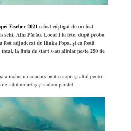
Transalpina. Next stop:
Buscat
pei Fischer 2021
a fost câștigat de un fost
a schi, Alin Părău. Locul I la fete, după proba
a fost adjudecat de Ilinka Popa, și ea fostă
total, la linia de start s-au aliniat peste 250 de
și a inclus un concurs pentru copii și altul pentru
e de salolom uriaș și slalom paralel.