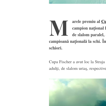
M
arele premiu al
Cu
campion național l
de slalom paralel, 
campioană națională la schi. În 
schiori.
Cupa Fischer a avut loc la Straja 
adulți, de slalom uriaș, respectiv