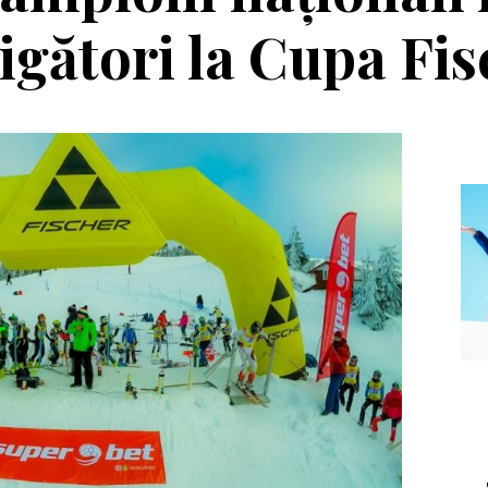
igători la Cupa Fi
Echipament
Editorial
a Salomon Pioneer
Winter Tour și
Visor
reîntâlnirea cu
muntele, la