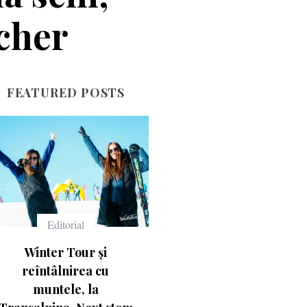
scher
FEATURED POSTS
Echipament
Echipament
Ce înseamnă numerele
Casca Salomon Pioneer
de pe schiuri
Visor