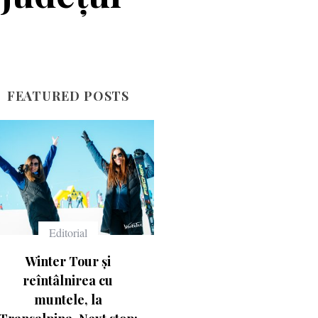
FEATURED POSTS
Echipament
Echipament
Ce înseamnă numerele
Casca Salomon Pioneer
de pe schiuri
Visor