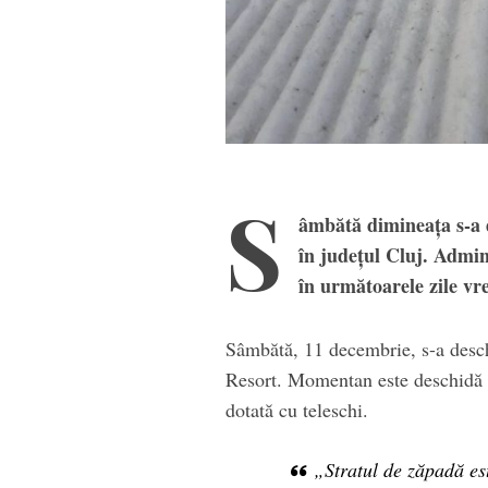
S
âmbătă dimineața s-a d
în județul Cluj. Admini
în următoarele zile vre
Sâmbătă, 11 decembrie, s-a desch
Resort. Momentan este deschidă d
dotată cu teleschi.
„Stratul de zăpadă es