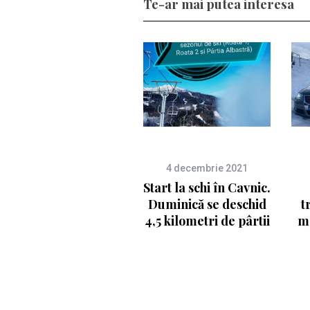
Te-ar mai putea interesa
4 decembrie 2021
Start la schi în Cavnic.
Duminică se deschid
t
4,5 kilometri de pârtii
ma