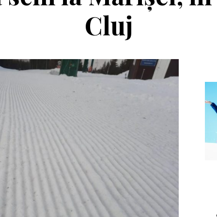
Cluj
Echipament
Editorial
a Salomon Pioneer
Winter Tour și
Visor
reîntâlnirea cu
muntele, la