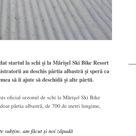
Transalpina. Next stop:
Buscat
at startul la schi și la Mărișel Ski Bike Resort
stratorii au deschis pârtia albastră și speră ca
mea să îi ajute să deschidă și alte pârtii.
is oficial sezonul de schi la Mărișel Ski Bike
oar pârtia albastră, de 700 de metri lungime,
te subțire, am făcut și noi zăpadă