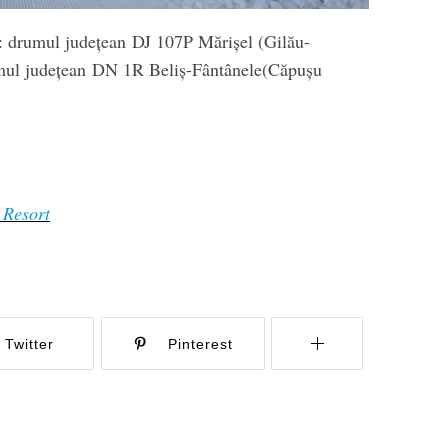
e: drumul județean DJ 107P Mărișel (Gilău-
mul județean DN 1R Beliș-Fântânele(Căpușu
 Resort
Twitter
Pinterest