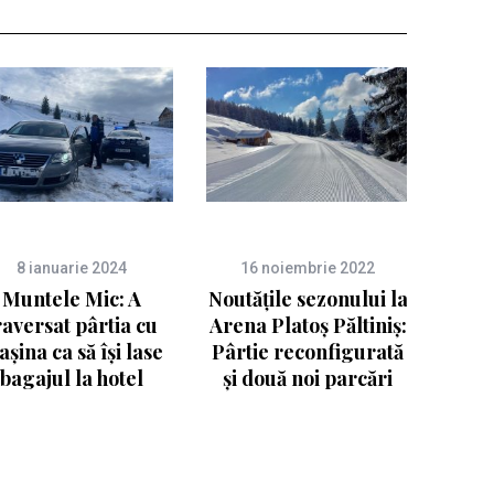
8 ianuarie 2024
16 noiembrie 2022
Muntele Mic: A
Noutățile sezonului la
raversat pârtia cu
Arena Platoș Păltiniș:
șina ca să își lase
Pârtie reconfigurată
bagajul la hotel
și două noi parcări