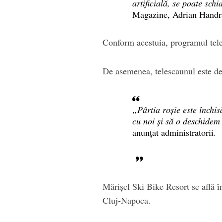
artificială, se poate schi
Magazine, Adrian Handră
Conform acestuia, programul teles
De asemenea, telescaunul este de
„Pârtia roșie este închi
cu noi și să o deschidem
anunțat administratorii.
Mărișel Ski Bike Resort se află î
Cluj-Napoca.