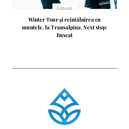
Echipament
Ce înseamnă numerele de pe schiuri
p: