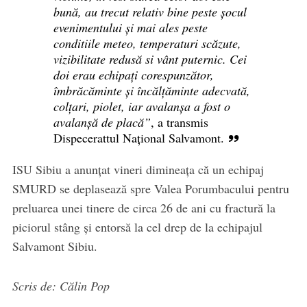
bună, au trecut relativ bine peste șocul
evenimentului și mai ales peste
conditiile meteo, temperaturi scăzute,
vizibilitate redusă si vânt puternic. Cei
doi erau echipați corespunzător,
îmbrăcăminte și încălțăminte adecvată,
colțari, piolet, iar avalanșa a fost o
avalanșă de placă”
, a transmis
Dispecerattul Național Salvamont.
ISU Sibiu a anunțat vineri dimineața că un echipaj
SMURD se deplasează spre Valea Porumbacului pentru
preluarea unei tinere de circa 26 de ani cu fractură la
piciorul stâng și entorsă la cel drep de la echipajul
Salvamont Sibiu.
Scris de: Călin Pop