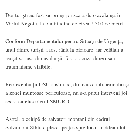
Doi turiști au fost surprinși joi seara de o avalanșă în
Vârful Negoiu, la o altitudine de circa 2.300 de metri.
Conform Departamentului pentru Situații de Urgență,
unul dintre turiști a fost rănit la picioare, iar celălalt a
reușit să iasă din avalanșă, fără a acuza dureri sau
traumatisme vizibile.
Reprezentanții DSU susțin că, din cauza întunericului și
a zonei muntoase periculoase, nu s-a putut interveni joi
seara cu elicopterul SMURD.
Astfel, o echipă de salvatori montani din cadrul
Salvamont Sibiu a plecat pe jos spre locul incidentului.