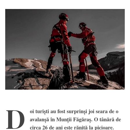
D
oi turiști au fost surprinși joi seara de o
avalanșă în Munții Făgăraș. O tânără de
circa 26 de ani este rănită la picioare.