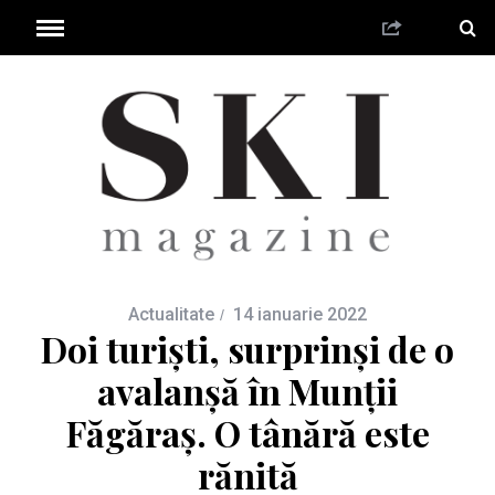
Actualitate
14 ianuarie 2022
Doi turiști, surprinși de o
avalanșă în Munții
Făgăraș. O tânără este
rănită