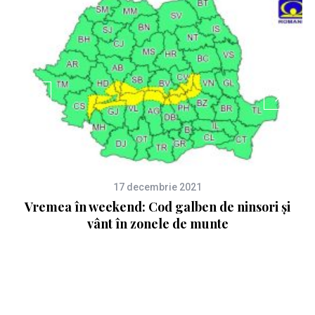
17 decembrie 2021
i
Vremea în weekend: Cod galben de ninsori și
An
vânt în zonele de munte