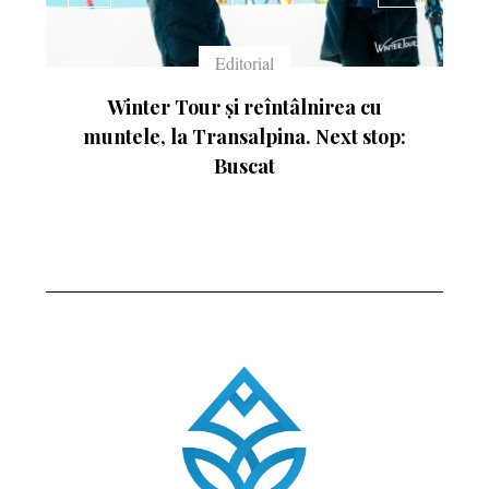
Echipament
lnirea cu
Ce înseamnă numerele de pe schiu
 Next stop: