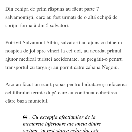
Din echipa de prim răspuns au făcut parte 7
salvamontiști, care au fost urmați de o altă echipă de
sprijin formată din 5 salvatori.
Potrivit Salvamont Sibiu, salvatorii au ajuns cu bine în
noaptea de joi spre vineri la cei doi, au acordat primul
ajutor medical turistei accidentate, au pregătit-o pentru
transportul cu targa și au pornit către cabana Negoiu.
Aici au făcut un scurt popas pentru hidratare și refacerea
echilibrului termic după care au continuat coborârea
către baza muntelui.
„Cu excepția afecțiunilor de la
membrele inferioare ale uneia dintre
victime, în rest starea celor doi este