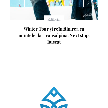
Echipament
irea cu
Ce înseamnă numerele de pe schiur
Next stop: