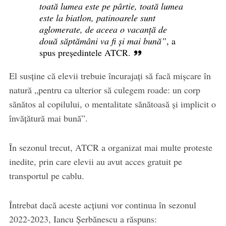
toată lumea este pe pârtie, toată lumea
este la biatlon, patinoarele sunt
aglomerate, de aceea o vacanță de
două săptămâni va fi și mai bună”
, a
spus președintele ATCR.
El susține că elevii trebuie încurajați să facă mișcare în
natură „pentru ca ulterior să culegem roade: un corp
sănătos al copilului, o mentalitate sănătoasă și implicit o
învățătură mai bună”.
În sezonul trecut, ATCR a organizat mai multe proteste
inedite, prin care elevii au avut acces gratuit pe
transportul pe cablu.
Întrebat dacă aceste acțiuni vor continua în sezonul
2022-2023, Iancu Șerbănescu a răspuns: