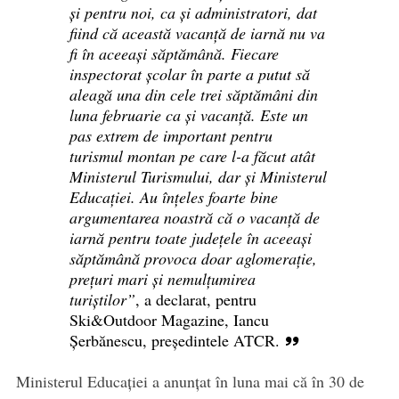
și pentru noi, ca și administratori, dat
fiind că această vacanță de iarnă nu va
fi în aceeași săptămână. Fiecare
inspectorat școlar în parte a putut să
aleagă una din cele trei săptămâni din
luna februarie ca și vacanță. Este un
pas extrem de important pentru
turismul montan pe care l-a făcut atât
Ministerul Turismului, dar și Ministerul
Educației. Au înțeles foarte bine
argumentarea noastră că o vacanță de
iarnă pentru toate județele în aceeași
săptămână provoca doar aglomerație,
prețuri mari și nemulțumirea
turiștilor”
, a declarat, pentru
Ski&Outdoor Magazine, Iancu
Șerbănescu, președintele ATCR.
Ministerul Educației a anunțat în luna mai că în 30 de