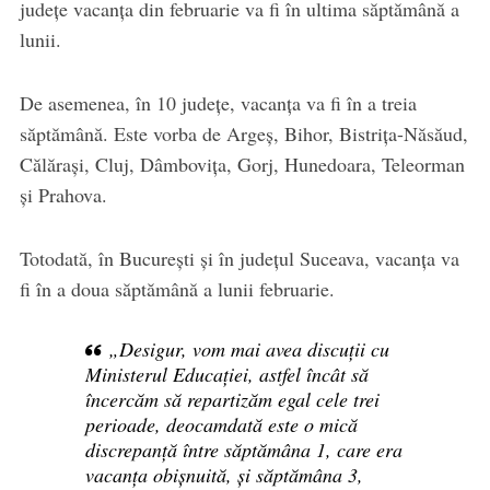
județe vacanţa din februarie va fi în ultima săptămână a
lunii.
De asemenea, în 10 judeţe, vacanţa va fi în a treia
săptămână. Este vorba de Argeş, Bihor, Bistriţa-Năsăud,
Călăraşi, Cluj, Dâmboviţa, Gorj, Hunedoara, Teleorman
şi Prahova.
Totodată, în Bucureşti şi în judeţul Suceava, vacanţa va
fi în a doua săptămână a lunii februarie.
„Desigur, vom mai avea discuții cu
Ministerul Educației, astfel încât să
încercăm să repartizăm egal cele trei
perioade, deocamdată este o mică
discrepanță între săptămâna 1, care era
vacanța obișnuită, și săptămâna 3,