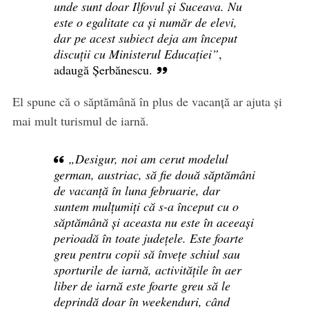
unde sunt doar Ilfovul și Suceava. Nu
este o egalitate ca și număr de elevi,
dar pe acest subiect deja am început
discuții cu Ministerul Educației”
,
adaugă Șerbănescu.
El spune că o săptămână în plus de vacanță ar ajuta și
mai mult turismul de iarnă.
„Desigur, noi am cerut modelul
german, austriac, să fie două săptămâni
de vacanță în luna februarie, dar
suntem mulțumiți că s-a început cu o
săptămână și aceasta nu este în aceeași
perioadă în toate județele. Este foarte
greu pentru copii să învețe schiul sau
sporturile de iarnă, activitățile în aer
liber de iarnă este foarte greu să le
deprindă doar în weekenduri, când