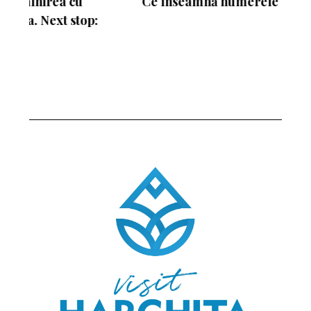
Ce înseamnă numerele de pe schiuri
: