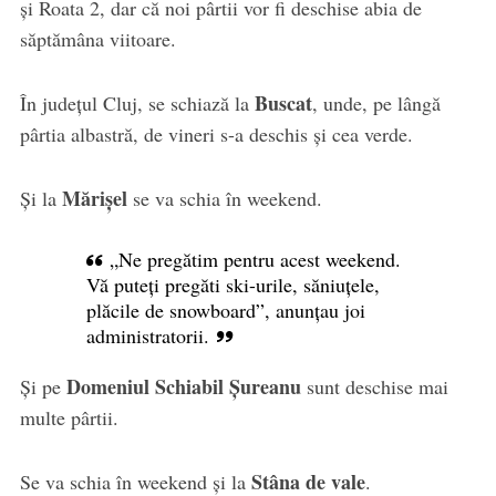
și Roata 2, dar că noi pârtii vor fi deschise abia de
săptămâna viitoare.
Buscat
În județul Cluj, se schiază la
, unde, pe lângă
pârtia albastră, de vineri s-a deschis și cea verde.
Mărișel
Și la
se va schia în weekend.
„Ne pregătim pentru acest weekend.
Vă puteți pregăti ski-urile, săniuțele,
plăcile de snowboard”, anunțau joi
administratorii.
Domeniul Schiabil Șureanu
Și pe
sunt deschise mai
multe pârtii.
Stâna de vale
Se va schia în weekend și la
.