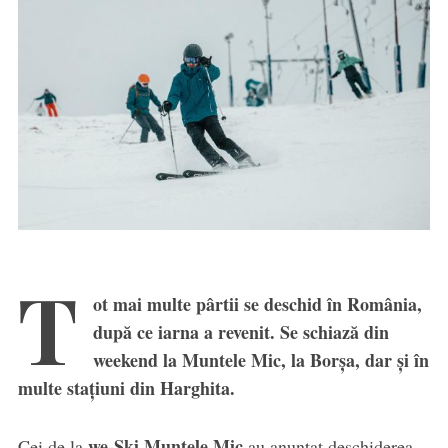
T
ot mai multe pârtii se deschid în România,
după ce iarna a revenit. Se schiază din
weekend la Muntele Mic, la Borșa, dar și în
multe stațiuni din Harghita.
we-Ski Muntele Mic
Cei de la
au anunțat deschiderea