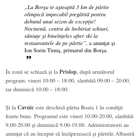
„La Borșa te așteaptă 3 km de pârtie
olimpică impecabil pregătită pentru
debutul unui sezon de excepție!
Nocturnă, centru de închiriat schiuri,
săniuțe și bineînțeles after ski la
restaurantele de pe pârtie”
, a anunțat și
Ion Sorin Timiș, primarul din Borșa.
Prislop
În zonă se schiază și la
, după următorul
program: vineri 10:00 – 18:00, sâmbătă 09:00 – 20:00,
iar duminică 10:00 – 18:00.
Cavnic
Și la
este deschisă pârtia Roata 1 în condiții
foarte bune. Programul este vineri 10.00-20.00, sâmbătă
9.00-20.00 și duminică 9.00-19.00. Administratorii au
anunțat că au început să înzăpezească și pârtiile Albastră