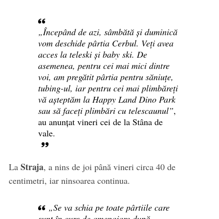
„Începând de azi, sâmbătă și duminică
vom deschide pârtia Cerbul. Veți avea
acces la teleski și baby ski. De
asemenea, pentru cei mai mici dintre
voi, am pregătit pârtia pentru săniuțe,
tubing-ul, iar pentru cei mai plimbăreți
vă așteptăm la Happy Land Dino Park
sau să faceți plimbări cu telescaunul”
,
au anunțat vineri cei de la Stâna de
vale.
Straja
La
, a nins de joi până vineri circa 40 de
centimetri, iar ninsoarea continua.
„Se va schia pe toate pârtiile care
sunt în curs de amenajare după