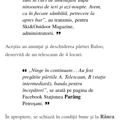
ninsoarea de ieri și azi-noapte. Avem,
ca în fiecare sâmbătă, petrecere la
apres bar”
, au transmis, pentru
Ski&Outdoor Magazine,
administratorii.
Aceștia au anunțat și deschiderea pârtiei Baloo,
deservită de un telescaun de 4 locuri.
„Ninge în continuare… Au fost
pregătite pârtiile A. Telescaun, B (stație
intermediară), banda pentru
începători”
, se arată pe pagina de
Parâng
Facebook Stațiunea
Petroșani.
Rânca
În apropiere, se schiază în condiții bune și la
.