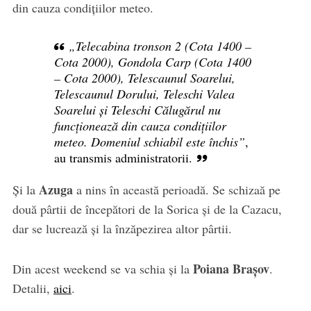
din cauza condițiilor meteo.
„Telecabina tronson 2 (Cota 1400 –
Cota 2000), Gondola Carp (Cota 1400
– Cota 2000), Telescaunul Soarelui,
Telescaunul Dorului, Teleschi Valea
Soarelui și Teleschi Călugărul nu
funcționează din cauza condițiilor
meteo. Domeniul schiabil este închis”
,
au transmis administratorii.
Azuga
Și la
a nins în această perioadă. Se schizaă pe
două pârtii de începători de la Sorica și de la Cazacu,
dar se lucrează și la înzăpezirea altor pârtii.
Poiana Brașov
Din acest weekend se va schia și la
.
Detalii,
aici
.