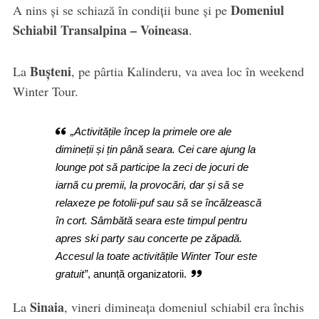
Domeniul
A nins și se schiază în condiții bune și pe
Schiabil Transalpina – Voineasa
.
Bușteni
La
, pe pârtia Kalinderu, va avea loc în weekend
Winter Tour.
„Activitățile încep la primele ore ale
dimineții și țin până seara. Cei care ajung la
lounge pot să participe la zeci de jocuri de
iarnă cu premii, la provocări, dar și să se
relaxeze pe fotolii-puf sau să se încălzească
în cort. Sâmbătă seara este timpul pentru
apres ski party sau concerte pe zăpadă.
Accesul la toate activitățile Winter Tour este
gratuit”
, anunță organizatorii.
Sinaia
La
, vineri dimineața domeniul schiabil era închis