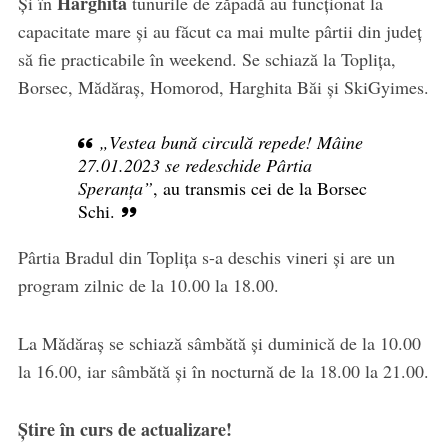
Harghita
Și în
tunurile de zăpadă au funcționat la
capacitate mare și au făcut ca mai multe pârtii din județ
să fie practicabile în weekend. Se schiază la Toplița,
Borsec, Mădăraș, Homorod, Harghita Băi și SkiGyimes.
„Vestea bună circulă repede! Mâine
27.01.2023 se redeschide Pârtia
Speranța”
, au transmis cei de la Borsec
Schi.
Pârtia Bradul din Toplița s-a deschis vineri și are un
program zilnic de la 10.00 la 18.00.
La Mădăraș se schiază sâmbătă și duminică de la 10.00
la 16.00, iar sâmbătă și în nocturnă de la 18.00 la 21.00.
Știre în curs de actualizare!