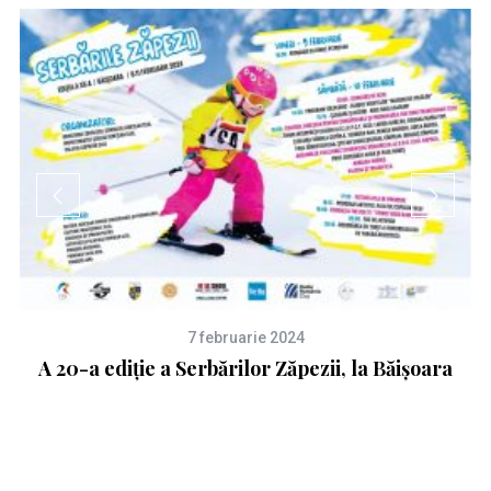
7 februarie 2024
 la
A 20-a ediție a Serbărilor Zăpezii, la Băișoara
M