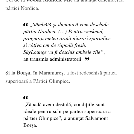
pârtiei Nordica.
„Sâmbătă și duminică vom deschide
pârtia Nordica. (…) Pentru weekend,
prognoza meteo arată ninsori sporadice
și câțiva cm de zăpadă fresh.
SkyLounge va fi deschis ambele zile”
,
au transmis administratorii.
Borșa
Și la
, în Maramureș, a fost redeschisă partea
superioară a Pârtiei Olimpice.
„Zăpadă avem destulă, condițiile sunt
ideale pentru schi pe partea superioara a
pârtiei Olimpice”, a anunțat Salvamont
Borșa.