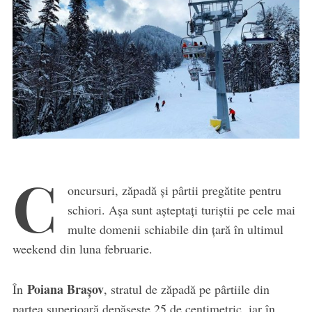
C
oncursuri, zăpadă și pârtii pregătite pentru
schiori. Așa sunt așteptați turiștii pe cele mai
multe domenii schiabile din țară în ultimul
weekend din luna februarie.
Poiana Brașov
În
, stratul de zăpadă pe pârtiile din
partea superioară depășește 25 de centimetric, iar în