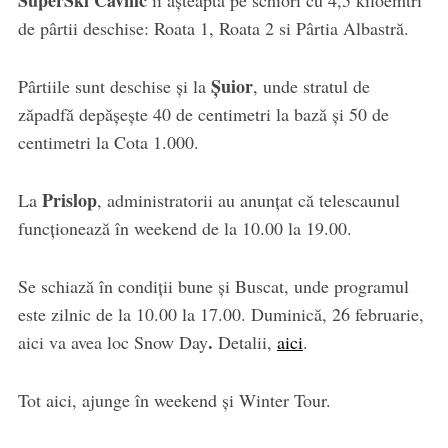
de pârtii deschise: Roata 1, Roata 2 si Pârtia Albastră.
Șuior
Pârtiile sunt deschise și la
, unde stratul de
zăpadfă depășește 40 de centimetri la bază și 50 de
centimetri la Cota 1.000.
Prislop
La
, administratorii au anunțat că telescaunul
funcționează în weekend de la 10.00 la 19.00.
Se schiază în condiții bune și Buscat, unde programul
este zilnic de la 10.00 la 17.00. Duminică, 26 februarie,
.
aici va avea loc Snow Day
Detalii,
aici
.
Tot aici, ajunge în weekend și Winter Tour.