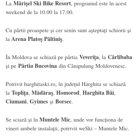
Mărișel Ski Bike Resort
La
, programul este în acest
weekend de la 10.00 la 17.00.
Cu pârtii proaspete și cer senin sunt așteptați schiorii și
Arena Platoș Păltiniș
la
.
Veverița
Cârlibaba
În Moldova se schiază pe pârtia
, la
Pârtia Bucovina
și pe
din Câmpulung Moldovenesc.
Potrivit harghitaski.ro, în județul Harghita se schiază
Toplița
Mădăraș
Homorod
Harghita Băi
la
,
,
,
,
Ciumani
Gyimes
Borsec
,
și
.
Muntele Mic
Se sciază și în
, unde vor funcționa de
vineri ambele instalații, potrivit weSki – Muntele Mic.