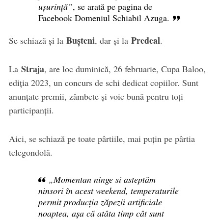
ușurință”
, se arată pe pagina de
Facebook Domeniul Schiabil Azuga.
Bușteni
Predeal
Se schiază și la
, dar și la
.
Straja
La
, are loc duminică, 26 februarie, Cupa Baloo,
ediția 2023, un concurs de schi dedicat copiilor. Sunt
anunțate premii, zâmbete și voie bună pentru toți
participanții.
Aici, se schiază pe toate pârtiile, mai puțin pe pârtia
telegondolă.
„Momentan ninge si asteptăm
ninsori în acest weekend, temperaturile
permit producția zăpezii artificiale
noaptea, așa că atâta timp cât sunt