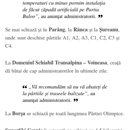
temperaturi cu minus pornim instalația
de făcut zăpadă artificială pe Partia
Baloo”
, au anunțat administratorii.
Parâng
Rânca
Șureanu
Se mai schiază și în
, la
și la
,
unde sunt deschise pârtiile A1, A2, A3, C1, C2, C3 și
C4.
Domeniul Schiabil Transalpina – Voineasa
La
, ceață
dă bătai de cap administratorilor în ultimele zile.
„Vă recomandăm să nu vă abateți de
la pârtiile și traseele balizate”
, au
anunțat administratorii.
Borșa
La
se schiază pe toată lungimea Pârtiei Olimpice.
SuperSki Cavnic
îi așteaptă pe schiori cu 4,5 kiloemtri