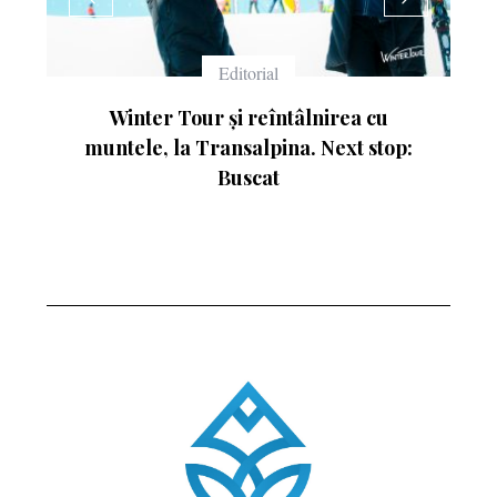
rial
Echipament
reîntâlnirea cu
Ce înseamnă numerele de pe
lpina. Next stop:
cat