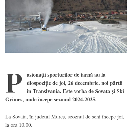
P
asionații sporturilor de iarnă au la
diospoziție de joi, 26 decembrie, noi pârtii
în Translvania. Este vorba de Sovata și Ski
Gyimes, unde începe sezonul 2024-2025.
La Sovata, în județul Mureș, seoznul de schi începe joi,
la ora 10.00.