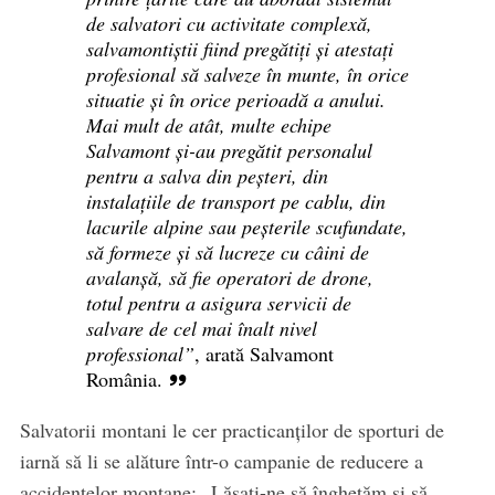
de salvatori cu activitate complexă,
salvamontiștii fiind pregătiți și atestați
profesional să salveze în munte, în orice
situatie și în orice perioadă a anului.
Mai mult de atât, multe echipe
Salvamont și-au pregătit personalul
pentru a salva din peșteri, din
instalațiile de transport pe cablu, din
lacurile alpine sau peșterile scufundate,
să formeze și să lucreze cu câini de
avalanșă, să fie operatori de drone,
totul pentru a asigura servicii de
salvare de cel mai înalt nivel
professional”
, arată Salvamont
România.
Salvatorii montani le cer practicanților de sporturi de
iarnă să li se alăture într-o campanie de reducere a
accidentelor montane: „Lăsați-ne să înghețăm și să