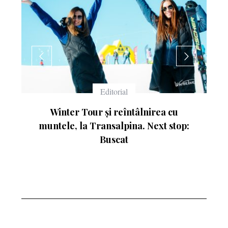
Echipament
irea cu
Ce înseamnă numerele de pe schiur
Next stop: