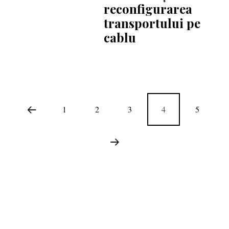
reconfigurarea
transportului pe
cablu
1
2
3
4
5
COPYRIGHT © 2020 SKI & OUTDOOR MEDIA SRL.
MEDIA KIT
.