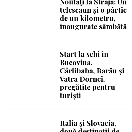
Noutăți la Straja: Un
telescaun și o pârtie
de un kilometru,
inaugurate sâmbătă
Start la schi în
Bucovina.
Cârlibaba, Rarău și
Vatra Dornei,
pregătite pentru
turiști
Italia și Slovacia,
două destinații de