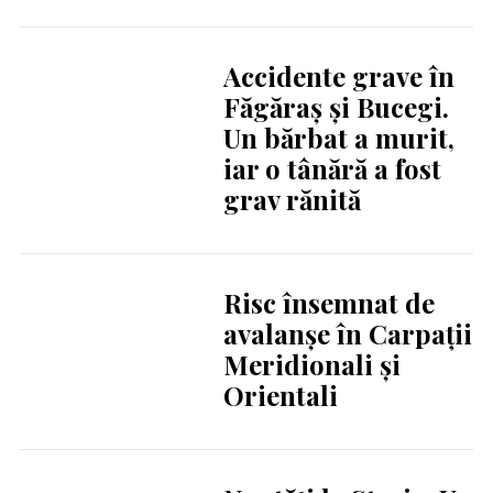
Accidente grave în
Făgăraș și Bucegi.
Un bărbat a murit,
iar o tânără a fost
grav rănită
Risc însemnat de
avalanșe în Carpații
Meridionali și
Orientali