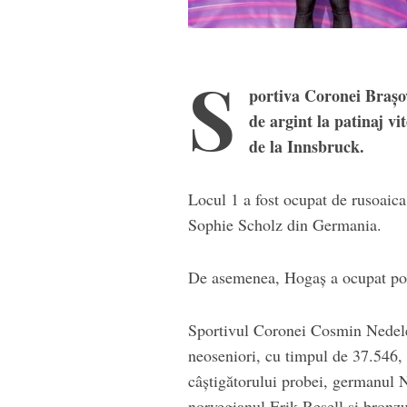
S
portiva Coronei Brașo
de argint la patinaj v
de la Innsbruck.
Locul 1 a fost ocupat de rusoaica
Sophie Scholz din Germania.
De asemenea, Hogaș a ocupat pozi
Sportivul Coronei Cosmin Nedelea
neoseniori, cu timpul de 37.546,
câștigătorului probei, germanul 
norvegianul Erik Resell și bronzu