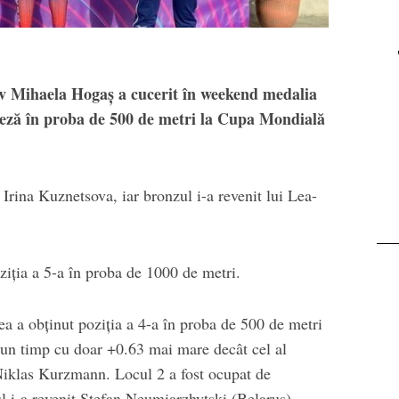
Visor
reîntâlnirea cu
muntele, la
Transalpina. Next stop:
Buscat
v Mihaela Hogaș a cucerit în weekend medalia
iteză în proba de 500 de metri la Cupa Mondială
 Irina Kuznetsova, iar bronzul i-a revenit lui Lea-
ția a 5-a în proba de 1000 de metri.
 a obținut poziția a 4-a în proba de 500 de metri
 un timp cu doar +0.63 mai mare decât cel al
Niklas Kurzmann. Locul 2 a fost ocupat de
l i-a revenit Stefan Neumiarzhytski (Belarus).