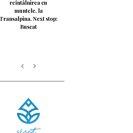
de pe schiuri
Visor