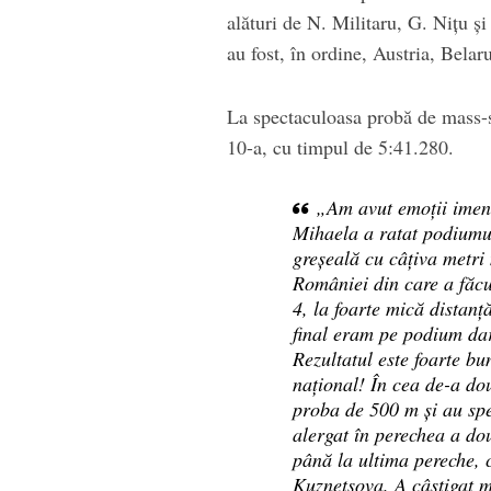
alături de N. Militaru, G. Nițu 
au fost, în ordine, Austria, Bela
La spectaculoasa probă de mass-s
10-a, cu timpul de 5:41.280.
„Am avut emoții imen
Mihaela a ratat podiumul
greșeală cu câțiva metri
României din care a făcu
4, la foarte mică distan
final eram pe podium dar
Rezultatul este foarte bu
național! În cea de-a do
proba de 500 m și au spe
alergat în perechea a dou
până la ultima pereche, 
Kuznetsova. A câștigat m