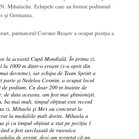
și N. Mihalache. Echipele care au format podiumul
rus și Germania.
tart, patinatorul Coronei Brașov a ocupat poziția a
se la această Cupă Mondială. În prima zi,
 la 1000 m dintr-o eroare (s-a oprit din
 mai devreme), iar echipa de Team Sprint a
t parte și Nedelea Cosmin, a ocupat locul
ță de podium. Cu doar 200 m înainte de
, de data aceasta, am fost mai ghinioniști.
n, ba mai mult, timpul obținut este record
ua zi, Mihaela și Mex au concurat la
rat la medaliile mult dorite. Mihaela a
a și cu timpul obținut a stat pe poziția 1
când a fost surclasată de rusoaica
edalia de argint, deși am regretat că nu