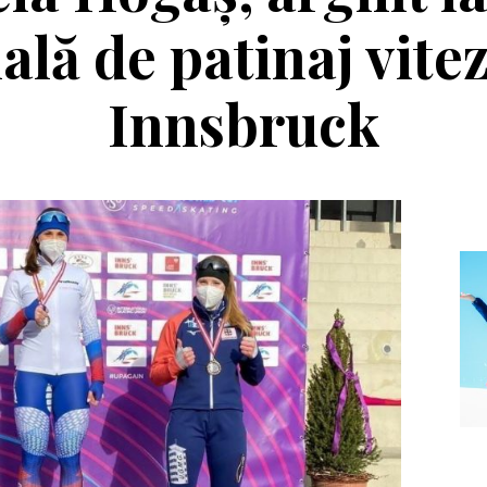
lă de patinaj vitez
Innsbruck
Echipament
Editorial
a Salomon Pioneer
Winter Tour și