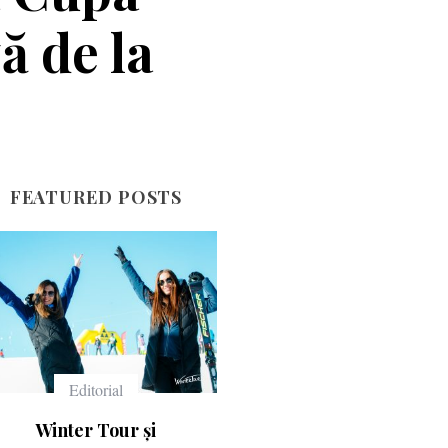
ă de la
FEATURED POSTS
Echipament
Echipament
Ce înseamnă numerele
Casca Salomon Pioneer