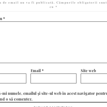
a de email nu va fi publicată.
Câmpurile obligatorii sun
cu
*
iu
*
Email
*
Site web
-mi numele, emailul și site-ul web în acest navigator pentr
ând o să comentez.