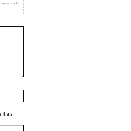
t marcate
u data