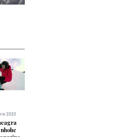
rie 2020
neagra
enhohe