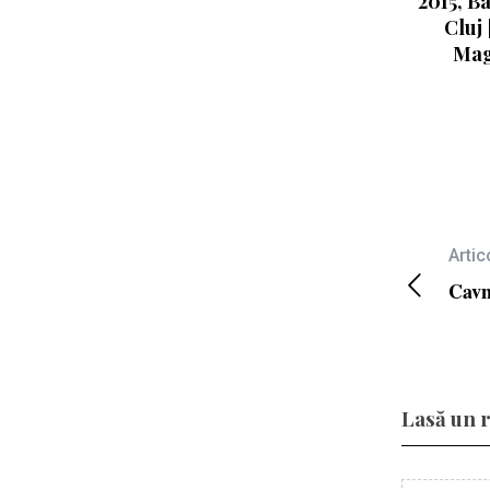
2015, Ba
Cluj 
Mag
Artic
Cavn
Lasă un 