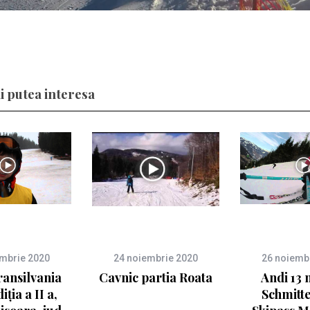
i putea interesa
embrie 2020
24 noiembrie 2020
26 noiemb
ansilvania
Cavnic partia Roata
Andi 13 
iția a II a,
Schmitt