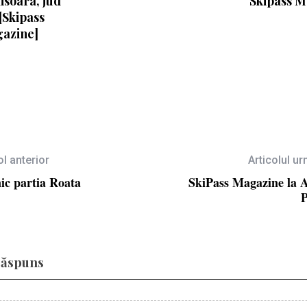
isoara, jud
Skipass 
[Skipass
azine]
ol anterior
Articolul u
ic partia Roata
SkiPass Magazine la 
P
răspuns