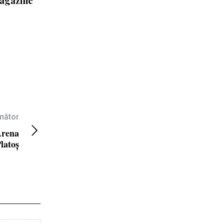
Magazine
rmător
Arena
latoș