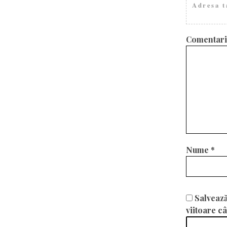
Adresa t
Comentar
Nume
*
Salvează
viitoare c