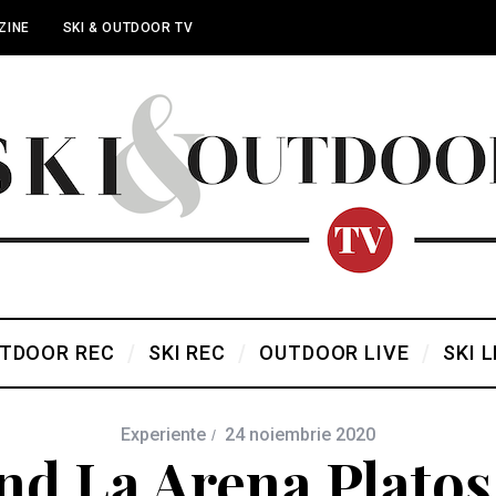
ZINE
SKI & OUTDOOR TV
TDOOR REC
SKI REC
OUTDOOR LIVE
SKI L
Experiente
24 noiembrie 2020
d La Arena Platoș