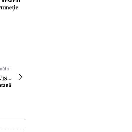
rucsacul
rumeție
rmător
IS –
ntană