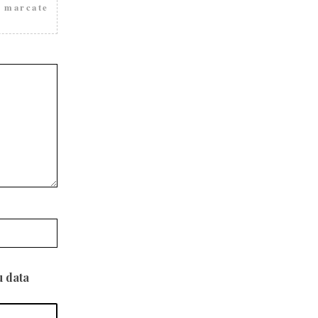
t marcate
u data