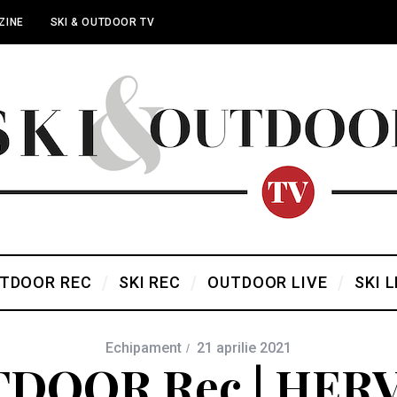
ZINE
SKI & OUTDOOR TV
TDOOR REC
SKI REC
OUTDOOR LIVE
SKI L
Echipament
21 aprilie 2021
DOOR Rec | HERV