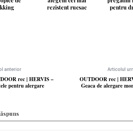
copice de
alegem cel mai
pregătim 
ekking
rezistent rucsac
pentru d
ol anterior
Articolul u
DOOR rec | HERVIS –
OUTDOOR rec | HERV
tele pentru alergare
Geaca de alergare mo
răspuns