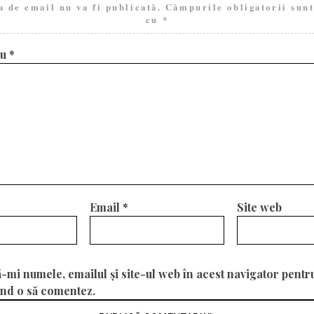
a de email nu va fi publicată.
Câmpurile obligatorii sun
cu
*
iu
*
Email
*
Site web
-mi numele, emailul și site-ul web în acest navigator pentr
ând o să comentez.