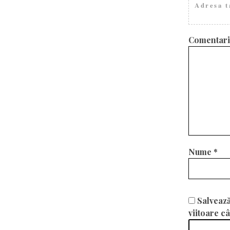
Adresa t
Comentar
Nume
*
Salvează
viitoare c