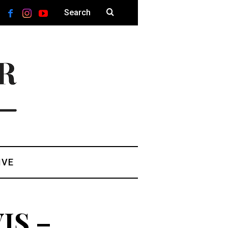
IVE
IS –