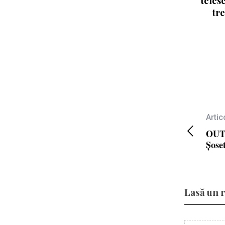
teles
tr
Artic
OUT
Șose
Lasă un 