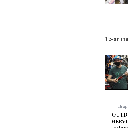
Te-ar ma
26 ap
OUTDO
HERVIS