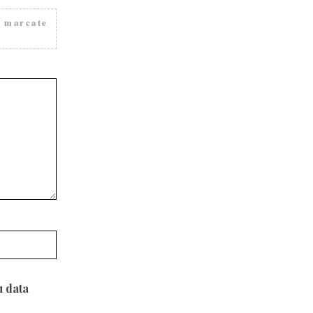
t marcate
u data