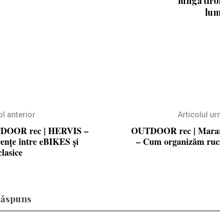
lungă tiro
lu
ol anterior
Articolul u
DOOR rec | HERVIS –
OUTDOOR rec | Mara
rențe între eBIKES și
– Cum organizăm ruc
clasice
răspuns