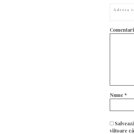
Adresa t
Comentar
Nume
*
Salvează
viitoare c