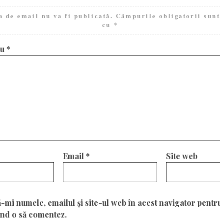
a de email nu va fi publicată.
Câmpurile obligatorii sun
cu
*
iu
*
Email
*
Site web
-mi numele, emailul și site-ul web în acest navigator pentr
ând o să comentez.