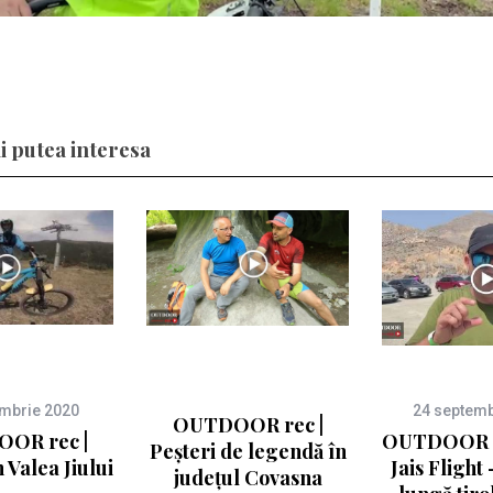
i putea interesa
embrie 2020
24 septemb
OUTDOOR rec |
OR rec |
OUTDOOR re
Peșteri de legendă în
 Valea Jiului
Jais Flight
județul Covasna