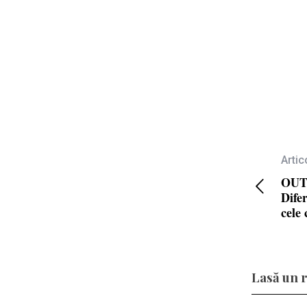
Artic
OUT
Dife
cele 
Lasă un 