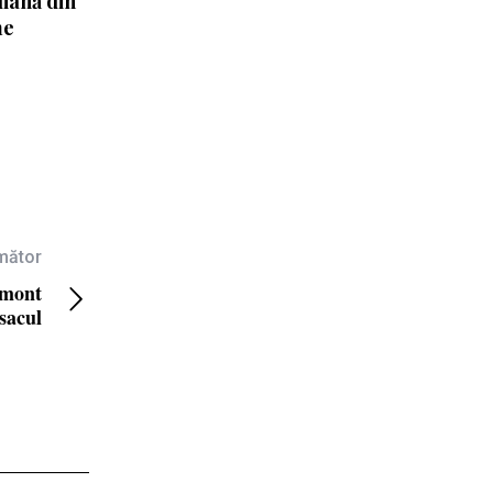
liană din
me
rmător
mont
sacul