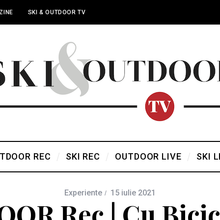
ZINE
SKI & OUTDOOR TV
TDOOR REC
SKI REC
OUTDOOR LIVE
SKI L
Experiente
15 iulie 2021
R Rec | Cu Bicic