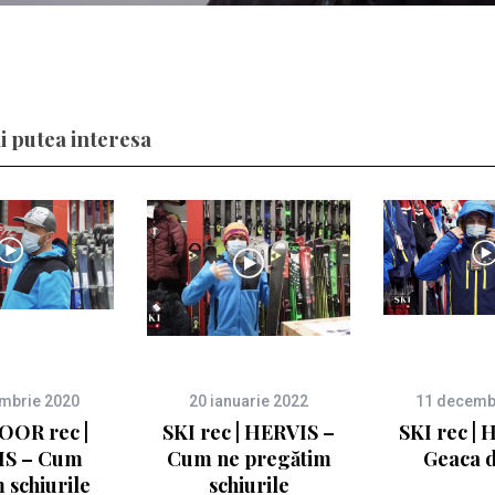
i putea interesa
embrie 2020
20 ianuarie 2022
11 decemb
OR rec |
SKI rec | HERVIS –
SKI rec | 
IS – Cum
Cum ne pregătim
Geaca d
 schiurile
schiurile