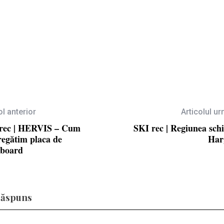
ol anterior
Articolul u
rec | HERVIS – Cum
SKI rec | Regiunea schi
regătim placa de
Har
board
răspuns