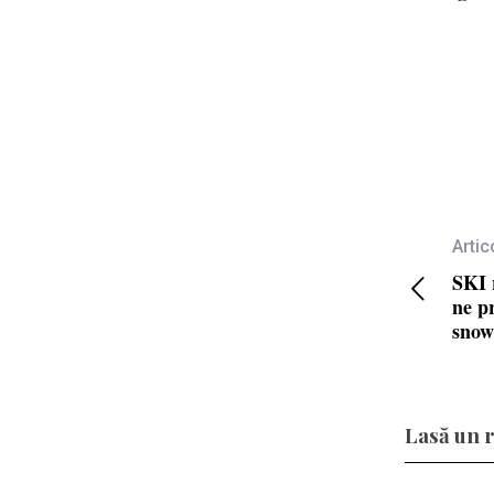
Artic
SKI 
ne p
snow
Lasă un 