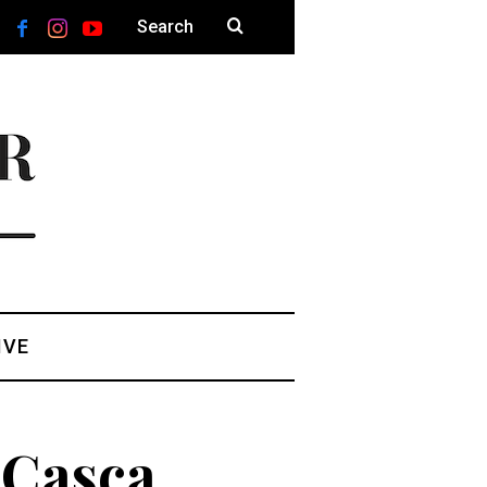
IVE
 Casca