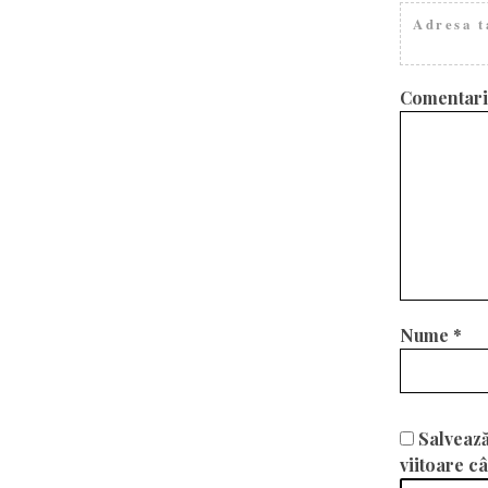
Adresa t
Comentar
Nume
*
Salvează
viitoare c