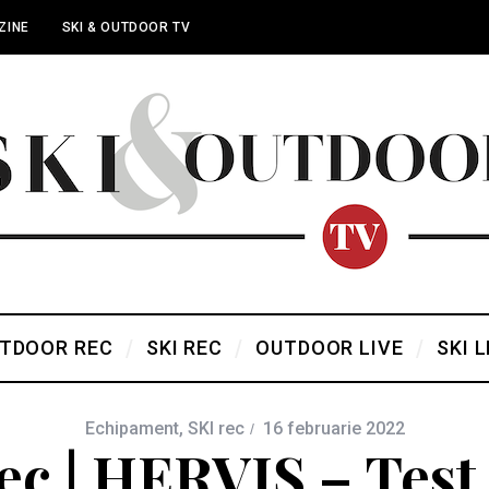
ZINE
SKI & OUTDOOR TV
TDOOR REC
SKI REC
OUTDOOR LIVE
SKI L
Echipament
,
SKI rec
16 februarie 2022
ec | HERVIS – Test