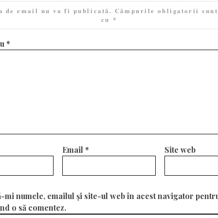
a de email nu va fi publicată.
Câmpurile obligatorii sun
cu
*
iu
*
Email
*
Site web
-mi numele, emailul și site-ul web în acest navigator pentr
ând o să comentez.