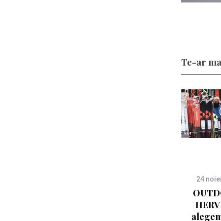
Te-ar ma
24 noi
OUTDO
HERV
alegem