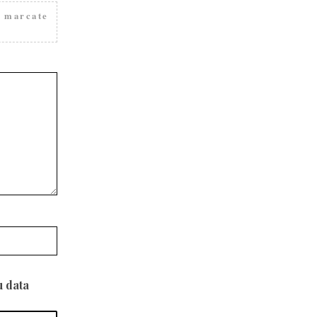
t marcate
u data