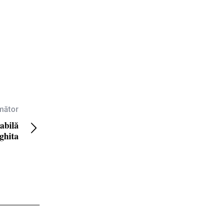
rmător
abilă
ghita