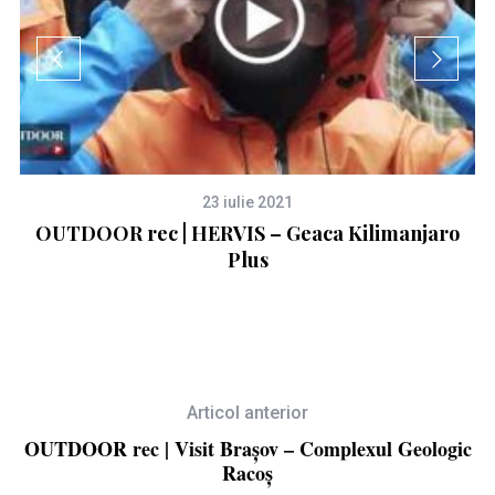
e
23 iulie 2021
OUTDOOR rec | HERVIS – Geaca Kilimanjaro
O
Plus
Articol anterior
OUTDOOR rec | Visit Brașov – Complexul Geologic
Racoș