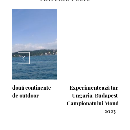
nte
Experimentează turismul activ în
Ungaria. Budapesta va fi gazda
Campionatului Mondial de Atletism
2023