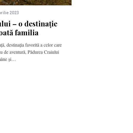
rilie 2023
ui – o destinație
oată familia
ță, destinația favorită a celor care
sau de aventură, Pădurea Craiului
mâne și…