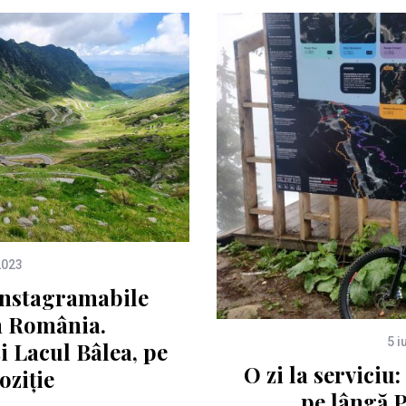
2023
instagramabile
in România.
5 i
i Lacul Bâlea, pe
O zi la serviciu:
oziție
pe lângă 