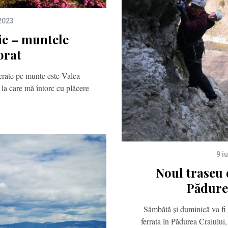
 2023
ie – muntele
orat
erate pe munte este Valea
la care mă întorc cu plăcere
…
9 i
Noul traseu d
Pădure
Sâmbătă și duminică va fi 
ferrata în Pădurea Craiulu