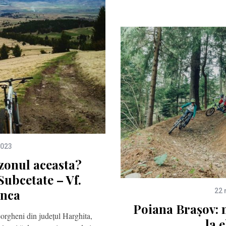
2023
zonul aceasta?
ubcetate – Vf.
nca
22 
Poiana Brașov: 
eorgheni din județul Harghita,
la 