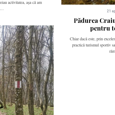
reiau activitatea, așa că am
at…
21 ap
Pădurea Craiul
pentru t
Chiar dacă este, prin excelen
practică turismul sportiv 
ră