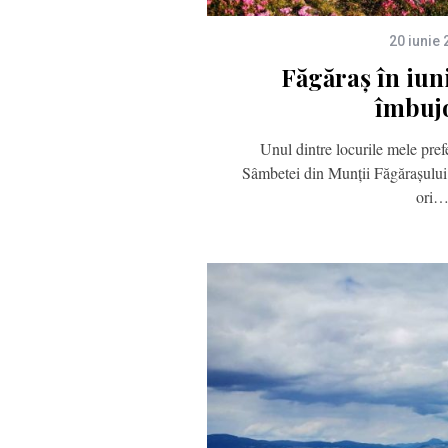
20 iunie
Făgăraș în iun
îmbuj
Unul dintre locurile mele pref
Sâmbetei din Munții Făgărașului 
ori