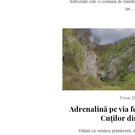
Subcetate este o comună de munte
iar…
9 mai 2
Adrenalină pe via f
Cuților d
Odată cu venirea primăverii, t