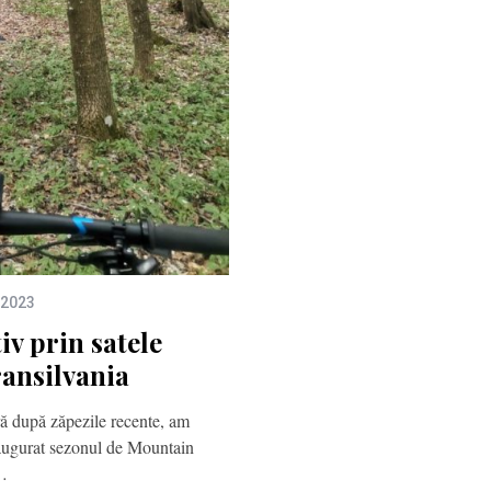
 2023
iv prin satele
ransilvania
ă după zăpezile recente, am
naugurat sezonul de Mountain
…