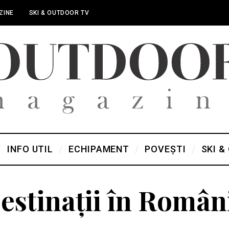
ZINE
SKI & OUTDOOR TV
INFO UTIL
ECHIPAMENT
POVEȘTI
SKI &
estinații în Român