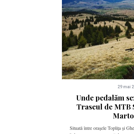
29 mai 
Unde pedalăm se
Traseul de MTB S
Marto
Situată între orașele Toplița și Gh