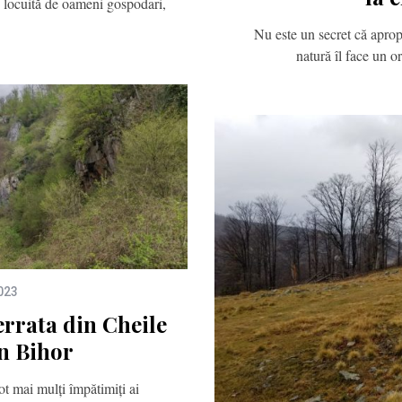
 locuită de oameni gospodari,
Nu este un secret că apro
natură îl face un 
023
errata din Cheile
in Bihor
ot mai mulți împătimiți ai