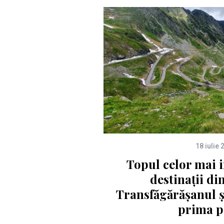
18 iulie 
Topul celor mai 
destinații d
Transfăgărășanul ș
prima p