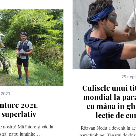
29 sep
Culisele unui t
 2021
mondial la par
nture 2021.
cu mâna în gh
 superlativ
lecție de cu
 nostru! Mă întorc și văd la
Răzvan Nedu a devenit în ac
stră, patru luminițe…
paraclimbing. Tânărul de doa