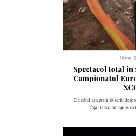
16 mai 
Spectacol total în 
Campionatul Eur
XC
De când așteptam să scriu despre 
față! Iată c-am ajuns s