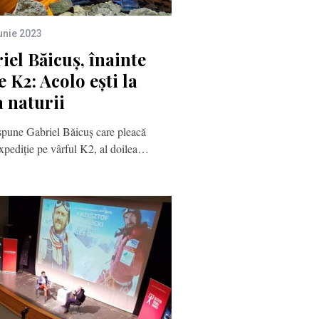
unie 2023
el Băicuș, înainte
 K2: Acolo ești la
 naturii
 spune Gabriel Băicuș care pleacă
 expediție pe vârful K2, al doilea…