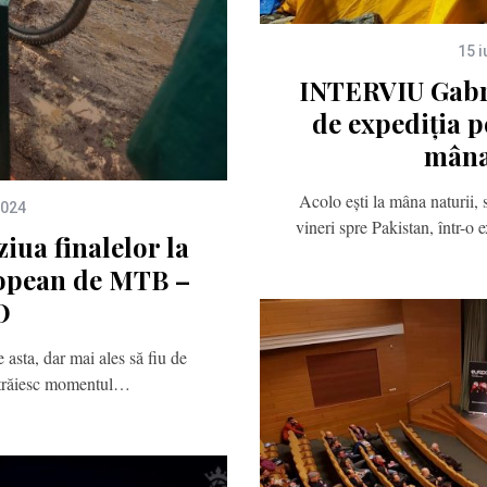
15 i
INTERVIU Gabri
de expediția pe
mâna
Acolo ești la mâna naturii,
2024
vineri spre Pakistan, într-o
ziua finalelor la
opean de MTB –
O
asta, dar mai ales să fiu de
ă trăiesc momentul…