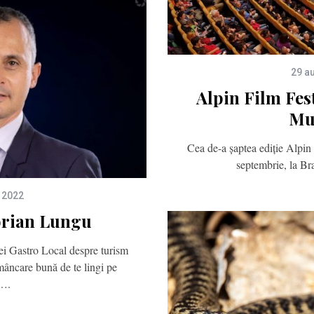
29 a
Alpin Film Fes
Mu
Cea de-a șaptea ediție Alpin
septembrie, la Br
 2022
orian Lungu
ei Gastro Local despre turism
 mâncare bună de te lingi pe
….