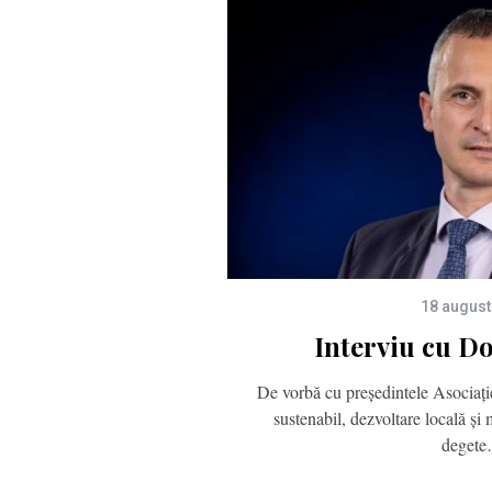
18 august
Interviu cu D
De vorbă cu președintele Asociaţi
sustenabil, dezvoltare locală și
degete