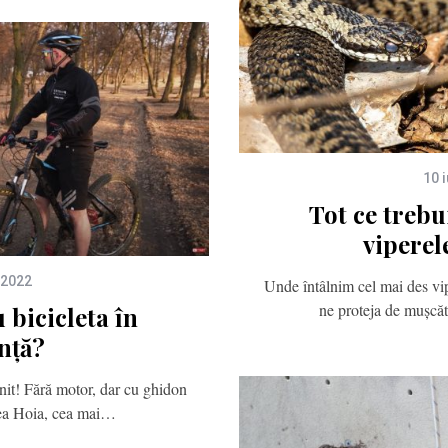
10 
Tot ce trebui
viperel
 2022
Unde întâlnim cel mai des vip
ne proteja de mușcă
bicicleta în
nță?
nit! Fără motor, dar cu ghidon
rea Hoia, cea mai…