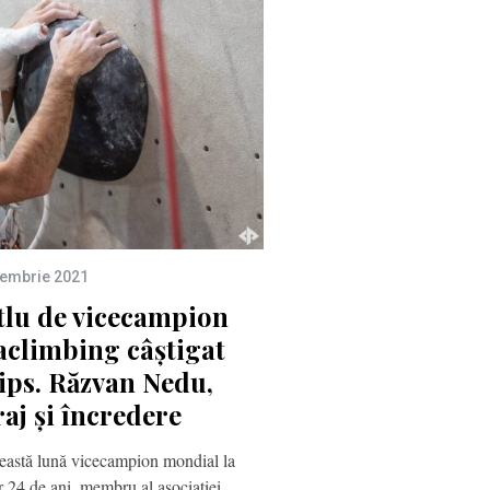
tembrie 2021
itlu de vicecampion
aclimbing câștigat
ips. Răzvan Nedu,
raj și încredere
eastă lună vicecampion mondial la
r 24 de ani, membru al asociației…