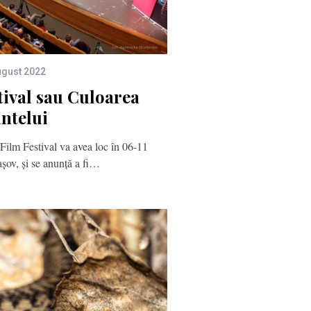
ugust 2022
tival sau Culoarea
ntelui
 Film Festival va avea loc în 06-11
așov, și se anunță a fi…