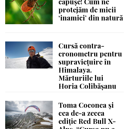
căpușe! Cum ne
protejăm de micii
‘inamici’ din natură
Cursă contra-
cronometru pentru
supraviețuire în
Himalaya.
Mărturiile lui
Horia Colibășanu
Toma Coconea și
cea de-a zecea
ediție Red Bull X-