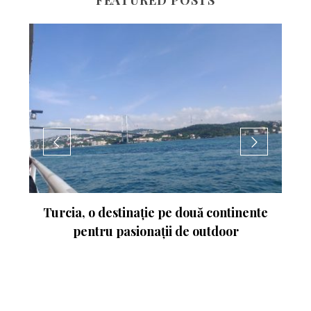
ntinente
Experimentează turismul activ în
oor
Ungaria. Budapesta va fi gazda
Campionatului Mondial de Atletism
2023