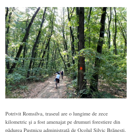
Potrivit Romsilva, traseul are o lungime de zece
kilometric și a fost amenajat pe drumuri forestiere din
pădurea Pustnicu administrată de Ocolul Silvic Brănești.