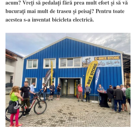
acum? Vreți să pedalați fără prea mult efort și să vă
bucurați mai mult de traseu și peisaj? Pentru toate
acestea s-a inventat bicicleta electrică.