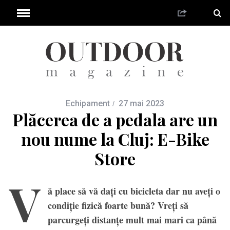
Echipament
27 mai 2023
Plăcerea de a pedala are un
nou nume la Cluj: E-Bike
Store
V
ă place să vă dați cu bicicleta dar nu aveți o
condiție fizică foarte bună? Vreți să
parcurgeți distanțe mult mai mari ca până