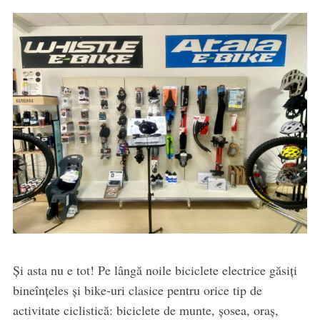
Și asta nu e tot! Pe lângă noile biciclete electrice găsiți
bineînțeles și bike-uri clasice pentru orice tip de
activitate ciclistică: biciclete de munte, șosea, oraș,