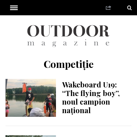
Competiție
Wakeboard U19:
“The flying boy”,
noul campion
național