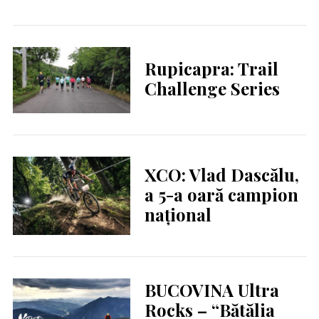
Rupicapra: Trail
Challenge Series
XCO: Vlad Dascălu,
a 5-a oară campion
național
BUCOVINA Ultra
Rocks – “Bătălia