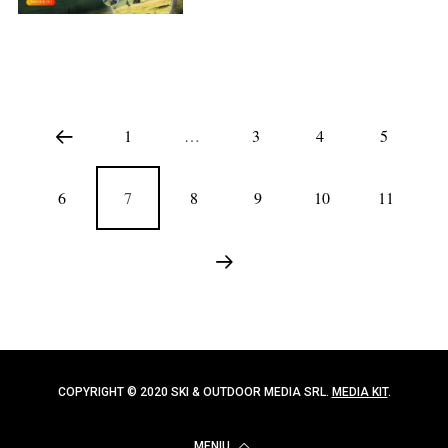
1
…
3
4
5
6
7
8
9
10
11
COPYRIGHT © 2020 SKI & OUTDOOR MEDIA SRL.
MEDIA KIT
.
MENIU