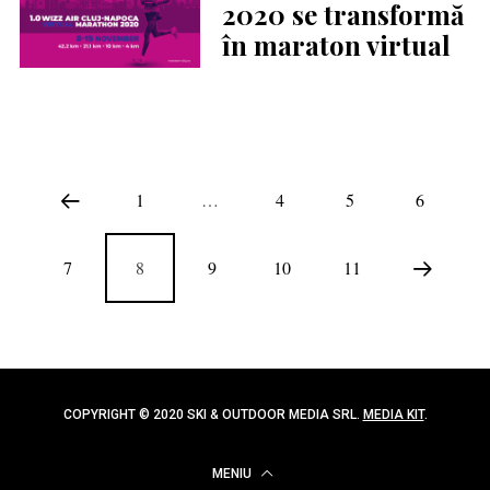
2020 se transformă
în maraton virtual
1
…
4
5
6
7
8
9
10
11
COPYRIGHT © 2020 SKI & OUTDOOR MEDIA SRL.
MEDIA KIT
.
MENIU