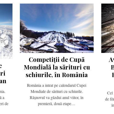
Competiții de Cupă
A
e
Mondială la sărituri cu
ri
schiurile, în România
van
România a intrat pe calendarul Cupei
Mondiale de sărituri cu schiurile.
nia.
Cel 
Râșnovul va găzdui anul viitor, în
ă a
de fi
premieră, două etape…
eri de
î