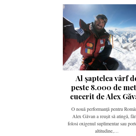
Al șaptelea vârf d
peste 8.000 de met
cucerit de Alex Gă
O nouă performanță pentru Româ
Alex Găvan a reușit să atingă, făr
folosi oxigenul suplimentar sau port
altitudine,…