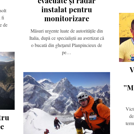
evacuate și radar
instalat pentru
solt
monitorizare
 fi
e de
Măsuri urgente luate de autoritățile din
Italia, după ce specialiștii au avertizat că
o bucată din ghețarul Planpincieux de
pe…
V
”M
Vict
tru
de
term
ee