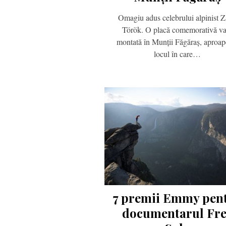
Omagiu adus celebrului alpinist Z
Török. O placă comemorativă va
montată în Munții Făgăraș, aproap
locul în care…
7 premii Emmy pen
documentarul Fr