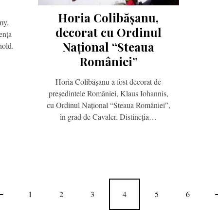
Horia Colibășanu,
my.
decorat cu Ordinul
ența
Național “Steaua
nold.
României”
Horia Colibășanu a fost decorat de
președintele României, Klaus Iohannis,
cu Ordinul Național “Steaua României”,
în grad de Cavaler. Distincția…
1
2
3
4
5
6