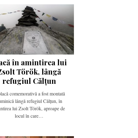
acă în amintirea lui
Zsolt Török, lângă
refugiul Călțun
lacă comemorativă a fost montată
uminică lângă refugiul Călțun, în
ntirea lui Zsolt Török, aproape de
locul în care…