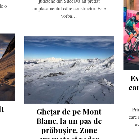
județene din Suceava au predat
de o
amplasamentul către constructor. Este
vorba…
Es
ca
lt
Pri
Ghețar de pe Mont
care 
Blanc, la un pas de
av
prăbușire. Zone