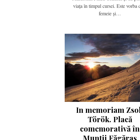
viața în timpul cursei. Este vorba 
femeie și…
In memoriam Zso
Török. Placă
comemorativă în
Munții Făgăraș