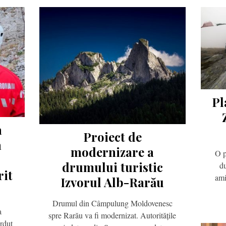
Pl
a
Proiect de
a
modernizare a
O p
drumului turistic
d
rit
ami
Izvorul Alb-Rarău
Drumul din Câmpulung Moldovenesc
a
spre Rarău va fi modernizat. Autoritățile
erdut