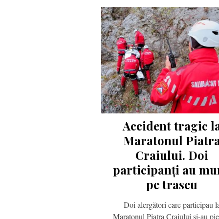
Accident tragic l
Maratonul Piatr
Craiului. Doi
participanți au mu
pe traseu
Doi alergători care participau l
Maratonul Piatra Craiului și-au pi