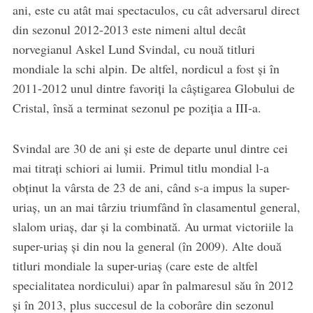
ani, este cu atât mai spectaculos, cu cât adversarul direct
din sezonul 2012-2013 este nimeni altul decât
norvegianul Askel Lund Svindal, cu nouă titluri
mondiale la schi alpin. De altfel, nordicul a fost şi în
2011-2012 unul dintre favoriţi la câştigarea Globului de
Cristal, însă a terminat sezonul pe poziţia a III-a.
Svindal are 30 de ani şi este de departe unul dintre cei
mai titraţi schiori ai lumii. Primul titlu mondial l-a
obţinut la vârsta de 23 de ani, când s-a impus la super-
uriaş, un an mai târziu triumfând în clasamentul general,
slalom uriaş, dar şi la combinată. Au urmat victoriile la
super-uriaş şi din nou la general (în 2009). Alte două
titluri mondiale la super-uriaş (care este de altfel
specialitatea nordicului) apar în palmaresul său în 2012
şi în 2013, plus succesul de la coborâre din sezonul