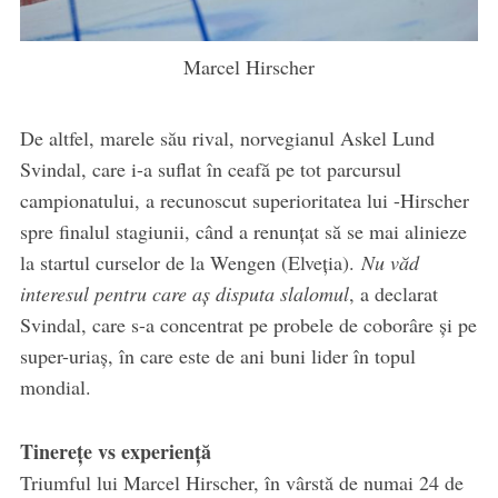
Marcel Hirscher
De altfel, marele său rival, norvegianul Askel Lund
Svindal, care i-a suflat în ceafă pe tot parcursul
campionatului, a recunoscut superioritatea lui -Hirscher
spre finalul stagiunii, când a renunţat să se mai alinieze
la startul curselor de la Wengen (Elveția).
Nu văd
interesul pentru care aş disputa slalomul
, a declarat
Svindal, care s-a concentrat pe probele de coborâre şi pe
super-uriaş, în care este de ani buni lider în topul
mondial.
Tinereţe vs experienţă
Triumful lui Marcel Hirscher, în vârstă de numai 24 de