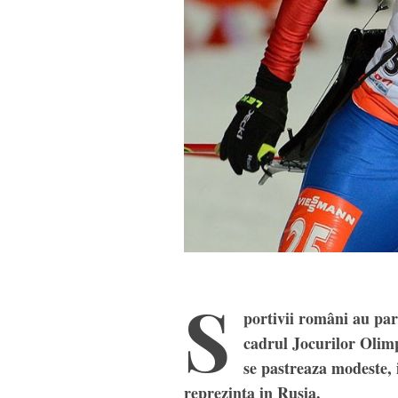
S
portivii români au par
cadrul Jocurilor Olimp
se pastreaza modeste, i
reprezinta in Rusia.