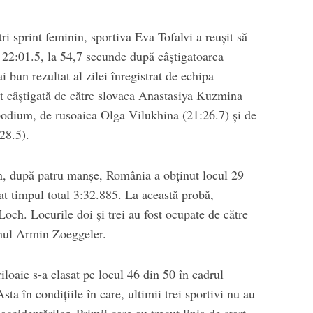
i sprint feminin, sportiva Eva Tofalvi a reuşit să
 22:01.5, la 54,7 secunde după câştigatoarea
i bun rezultat al zilei înregistrat de echipa
t câştigată de către slovaca Anastasiya Kuzmina
 podium, de rusoaica Olga Vilukhina (21:26.7) şi de
28.5).
n, după patru manşe, România a obţinut locul 29
rat timpul total 3:32.885. La această probă,
Loch. Locurile doi şi trei au fost ocupate de către
anul Armin Zoeggeler.
iloaie s-a clasat pe locul 46 din 50 în cadrul
sta în condiţiile în care, ultimii trei sportivi nu au
accidentărilor. Primii care au trecut linia de start