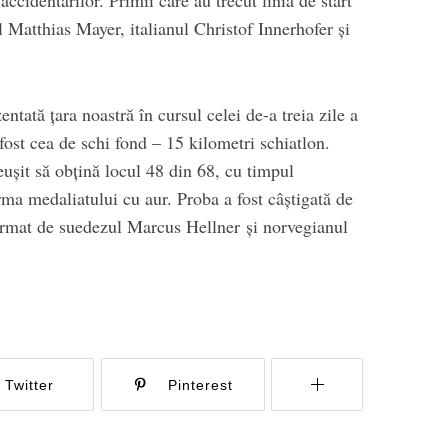
l Matthias Mayer, italianul Christof Innerhofer şi
ntată ţara noastră în cursul celei de-a treia zile a
fost cea de schi fond – 15 kilometri schiatlon.
uşit să obţină locul 48 din 68, cu timpul
rma medaliatului cu aur. Proba a fost câştigată de
urmat de suedezul Marcus Hellner şi norvegianul
Twitter
Pinterest