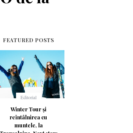
FEATURED POSTS
Echipament
Echipament
Ce înseamnă numerele
Casca Salomon Pioneer
de pe schiuri
Visor