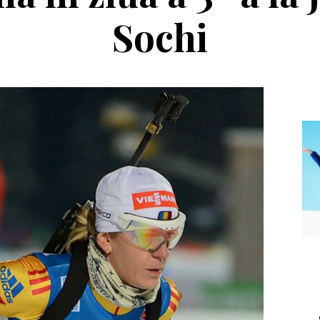
Sochi
Echipament
Editorial
ca Salomon Pioneer
Winter Tour și
Visor
reîntâlnirea cu
muntele, la