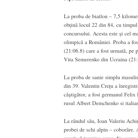
La proba de biatlon – 7,5 kilometr
obţină locul 22 din 84, cu timpul
concursului. Acesta este şi cel ma
olimpică a României. Proba a fos
(21:06.8) care a fost urmată, pe
Vita Semerenko din Ucraina (21:
La proba de sanie simplu masuli
din 39. Valentin Creţu a înregist
câştigător, a fost germanul Felix 
rusul Albert Demchenko si itali
La rândul său, Ioan Valeriu Achir
probei de schi alpin – coborâre. A
reuşit să termine cursa din cauza 